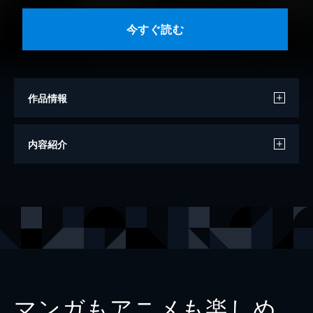
今すぐ読む
作品情報
著者
川琴ゆい華
内容紹介
イラストレーター
三池ろむこ
出版社
徳間書店Chara
レーベル
キャラ文庫
マンガもアニメも楽しめ