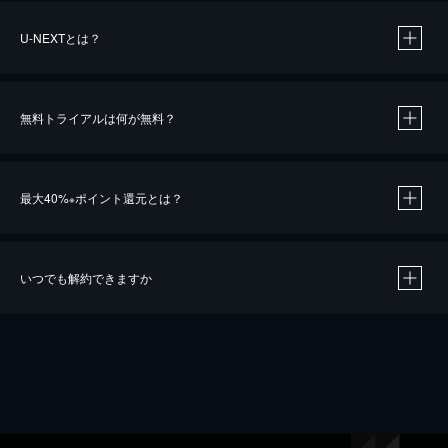
U-NEXTとは？
無料トライアルは何が無料？
最大40%
ポイント還元とは？
※
いつでも解約できますか
※
40％ポイント還元の対象は、クレジットカード決済による作品の購入 / レンタルです。
※
iOSアプリのUコイン決済による作品の購入 / レンタルは、20％のポイント還元です。
※
還元の対象外となる決済方法や商品があります。くわしくは
こちら
をご確認ください。
こちら