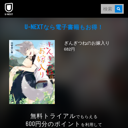
本文へスキップ
なら電⼦書籍もお得！
U-NEXT
ぎんぎつねのお嫁入り
682円
無料トライアル
でもらえる
円分のポイント
600
を利用して