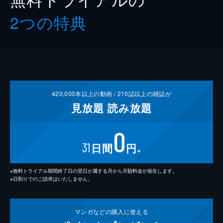
2つの特典
420,000
本以上の動画 /
210
誌以上の雑誌が
見放題
読み放題
0
31
日間
円
※
※無料トライアル期間終了日の翌日が属する月から月額料金が発生します。
※日割りでのご請求はいたしません。
マンガなどの
購入に使える