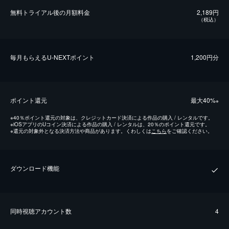
無料トライアル後の⽉額料金
2,189円
（税込）
毎⽉もらえるU-NEXTポイント
1,200円分
ポイント還元
最⼤40%
※
※
40％ポイント還元の対象は、クレジットカード決済による作品の購入 / レンタルです。
※
iOSアプリのUコイン決済による作品の購入 / レンタルは、20％のポイント還元です。
※
還元の対象外となる決済方法や商品があります。くわしくは
こちら
をご確認ください。
ダウンロード機能
同時視聴アカウント数
4