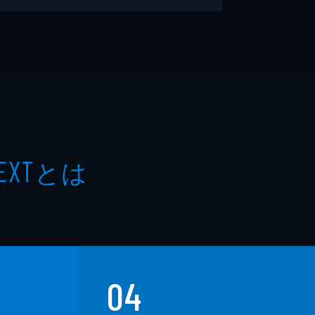
とは
EXT
04