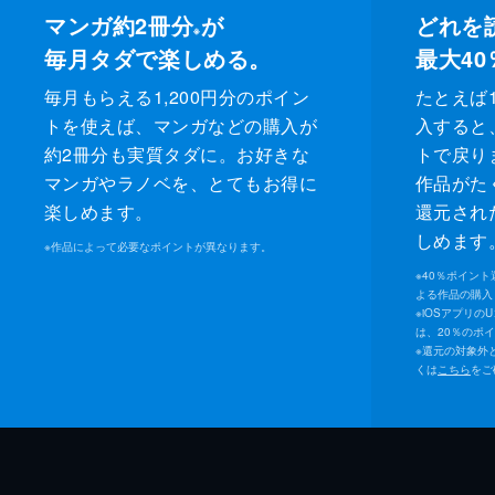
マンガ約2冊分
が
どれを
※
毎月タダで楽しめる。
最大40
毎月もらえる1,200円分のポイン
たとえば1
トを使えば、マンガなどの購入が
入すると
約2冊分も実質タダに。お好きな
トで戻り
マンガやラノベを、とてもお得に
作品がた
楽しめます。
還元され
しめます
※
作品によって必要なポイントが異なります。
※
40％ポイン
よる作品の購入 
※
iOSアプリの
は、20％のポ
※
還元の対象外
くは
こちら
をご