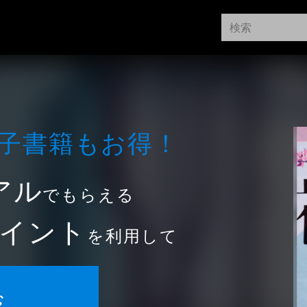
⼦書籍もお得！
アル
でもらえる
イント
を利用して
む