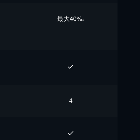
最⼤40%
※
4