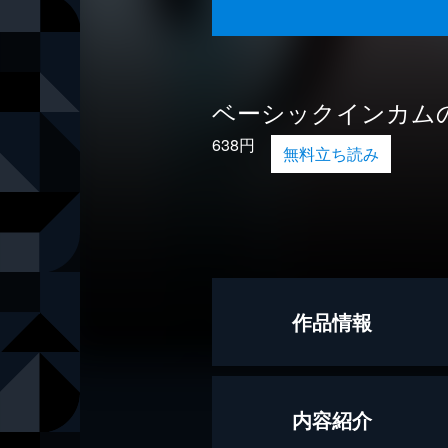
ベーシックインカム
638円
無料立ち読み
作品情報
著者
井上真偽
内容紹介
出版社
集英社