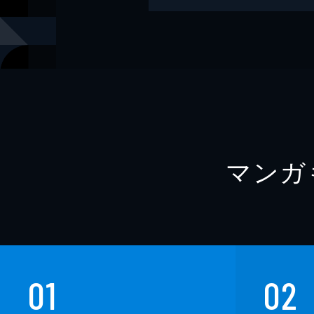
レーベル
集英社文庫
マンガ
01
02