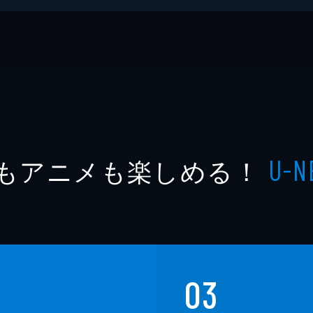
もアニメも楽しめる！
U-N
03