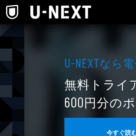
本文へスキップ
なら電
U-NEXT
無料トライ
円分のポ
600
今すぐ読