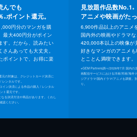
読んでも
見放題作品数No.1
※
％
ポイント還元。
アニメや映画がた
※
,000円分のマンガを購
6,900作品以上のアニメ
、最大400円分がポイン
国内外の映画やドラマな
ます。だから、読みたい
420,000本以上の映像
くさんあっても大丈夫。
好きなマンガのアニメも
たポイントで、お得に楽
とことん満喫できます。
。
※
GEM Partners調べ/2026年7⽉ 国
画配信サービスにおける洋画/邦画/海外
ト還元の対象は、クレジットカード決済に
ジアドラマ/国内ドラマ/アニメを調査。
/ レンタルです。
り。
Uコイン決済による作品の購入 / レンタル
イント還元です。
となる決済方法や商品があります。くわし
確認ください。