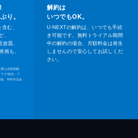
！
解約は
っぷり。
いつでもOK。
を含む、
U-NEXTの解約は、いつでも手続
ど、
き可能です。無料トライアル期間
が見放題。
中の解約の場合、月額料金は発生
映画も、
しませんので安心してお試しくだ
さい。
内の主要な定額制動
ドラマ/韓流・ア
別途、有料作品あ