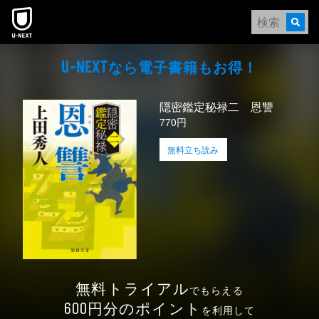
本文へスキップ
なら電⼦書籍もお得！
U-NEXT
隠密鑑定秘禄二 恩讐
770円
無料立ち読み
無料トライアル
でもらえる
円分のポイント
600
を利用して