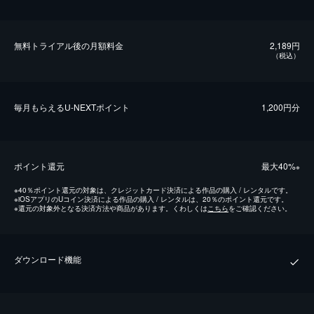
無料トライアル後の⽉額料金
2,189円
（税込）
毎⽉もらえるU-NEXTポイント
1,200円分
ポイント還元
最⼤40%
※
※
40％ポイント還元の対象は、クレジットカード決済による作品の購入 / レンタルです。
※
iOSアプリのUコイン決済による作品の購入 / レンタルは、20％のポイント還元です。
※
還元の対象外となる決済方法や商品があります。くわしくは
こちら
をご確認ください。
ダウンロード機能