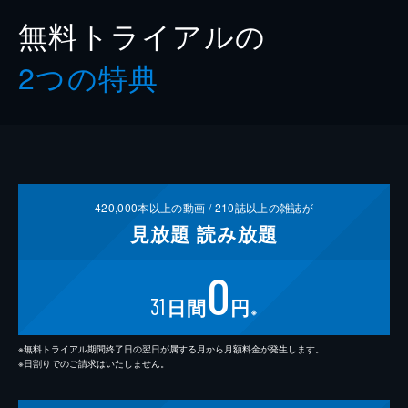
無料トライアルの
2つの特典
420,000
本以上の動画 /
210
誌以上の雑誌が
見放題
読み放題
0
31
日間
円
※
※無料トライアル期間終了日の翌日が属する月から月額料金が発生します。
※日割りでのご請求はいたしません。