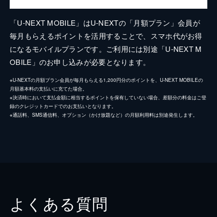
「U-NEXT MOBILE」はU-NEXTの「月額プラン」会員が
毎月もらえるポイントを活用することで、スマホ代がお得
になるモバイルプランです。ご利用には別途「U-NEXT M
OBILE」のお申し込みが必要となります。
※U-NEXTの月額プラン会員が毎月もらえる1,200円分のポイントを、U-NEXT MOBILEの
月額基本料の支払いに充てた場合。
※決済時において支払金額に相当するポイントを保有していない場合、差額分の料金はご登
録のクレジットカードでのお支払いとなります。
※通話料、SMS通信料、オプション（かけ放題など）の月額利用料は別途発生します。
よくある質問