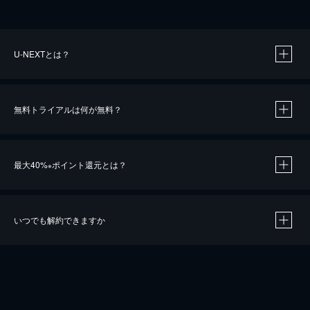
U-NEXTとは？
無料トライアルは何が無料？
最大40%
ポイント還元とは？
※
いつでも解約できますか
※
40％ポイント還元の対象は、クレジットカード決済による作品の購入 / レンタルです。
※
iOSアプリのUコイン決済による作品の購入 / レンタルは、20％のポイント還元です。
※
還元の対象外となる決済方法や商品があります。くわしくは
こちら
をご確認ください。