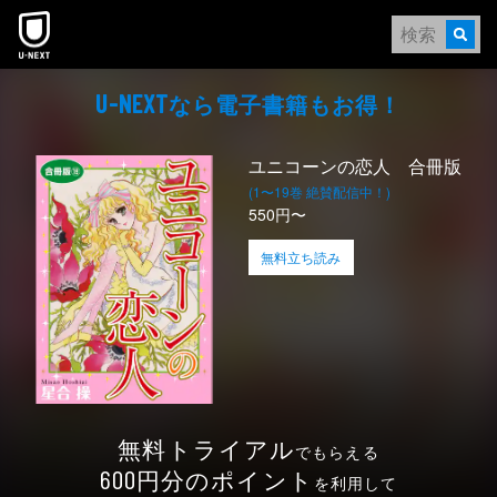
本文へスキップ
なら電⼦書籍もお得！
U-NEXT
ユニコーンの恋人 合冊版
(1〜19巻 絶賛配信中！)
550円〜
無料立ち読み
無料トライアル
でもらえる
円分のポイント
600
を利用して