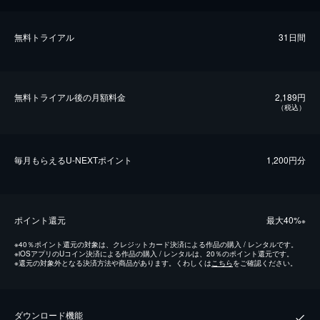
無料トライアル
31日間
無料トライアル後の⽉額料金
2,189円
（税込）
毎⽉もらえるU-NEXTポイント
1,200円分
ポイント還元
最⼤40%
※
※
40％ポイント還元の対象は、クレジットカード決済による作品の購入 / レンタルです。
※
iOSアプリのUコイン決済による作品の購入 / レンタルは、20％のポイント還元です。
※
還元の対象外となる決済方法や商品があります。くわしくは
こちら
をご確認ください。
ダウンロード機能