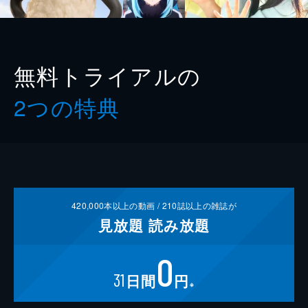
無料トライアルの
2つの特典
420,000
本以上の動画 /
210
誌以上の雑誌が
見放題
読み放題
0
31
日間
円
※