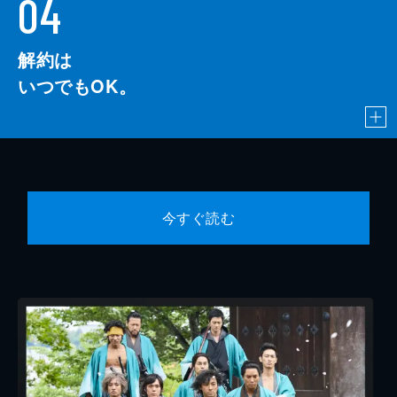
04
解約は
いつでもOK。
今すぐ読む