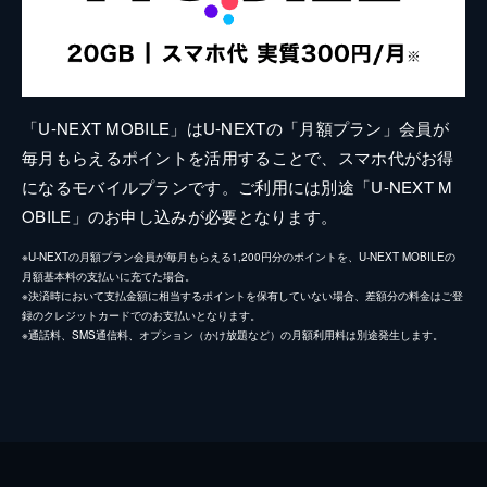
「U-NEXT MOBILE」はU-NEXTの「月額プラン」会員が
毎月もらえるポイントを活用することで、スマホ代がお得
になるモバイルプランです。ご利用には別途「U-NEXT M
OBILE」のお申し込みが必要となります。
※U-NEXTの月額プラン会員が毎月もらえる1,200円分のポイントを、U-NEXT MOBILEの
月額基本料の支払いに充てた場合。
※決済時において支払金額に相当するポイントを保有していない場合、差額分の料金はご登
録のクレジットカードでのお支払いとなります。
※通話料、SMS通信料、オプション（かけ放題など）の月額利用料は別途発生します。