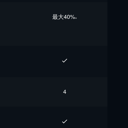
最⼤40%
※
4