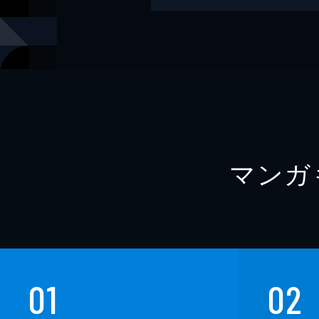
著者
天野純希
著者
武川佑
著者
澤田瞳子
著者
今村翔吾
出版社
講談社
マンガ
レーベル
講談社文庫
01
02