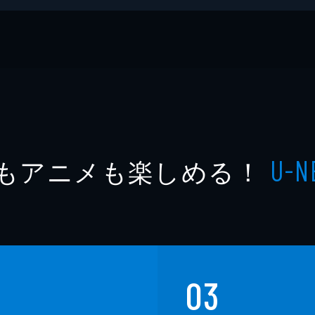
もアニメも楽しめる！
U-N
03