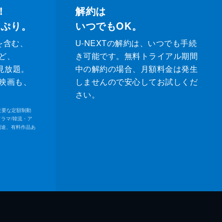
！
解約は
っぷり。
いつでもOK。
を含む、
U-NEXTの解約は、いつでも手続
ど、
き可能です。無料トライアル期間
が見放題。
中の解約の場合、月額料金は発生
映画も、
しませんので安心してお試しくだ
さい。
内の主要な定額制動
ドラマ/韓流・ア
別途、有料作品あ