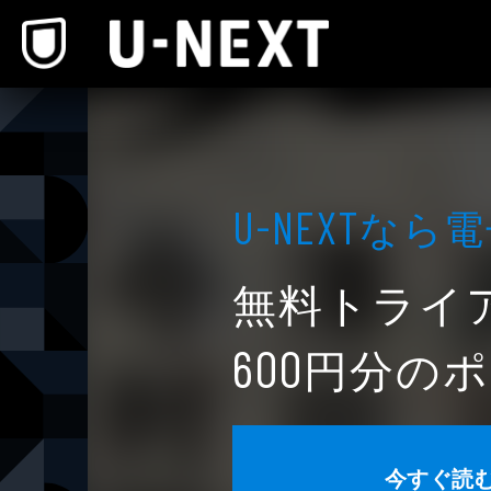
本文へスキップ
なら電
U-NEXT
無料トライ
円分のポ
600
今すぐ読