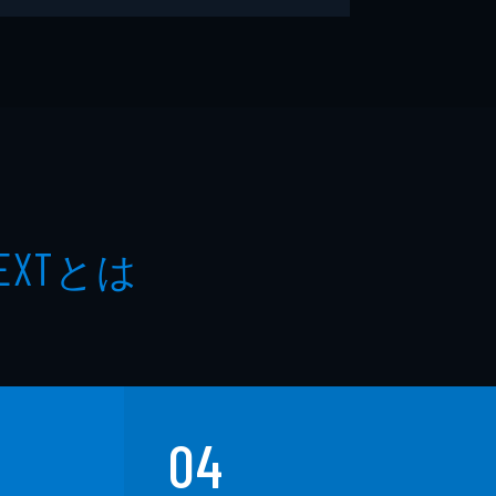
とは
EXT
04