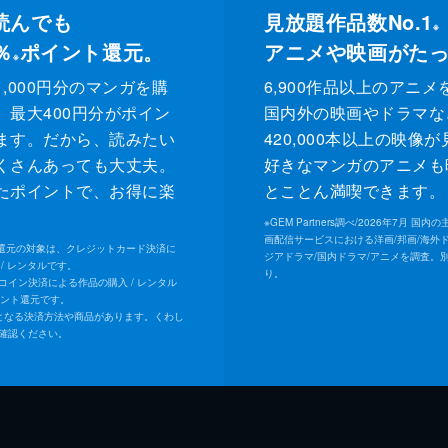
読んでも
見放題作品数No.1
※
％
ポイント還元。
アニメや映画がた
※
,000円分のマンガを購
6,900作品以上のアニメ
、最大400円分がポイン
国内外の映画やドラマな
ます。だから、読みたい
420,000本以上の映像
くさんあっても大丈夫。
好きなマンガのアニメも
たポイントで、お得に楽
とことん満喫できます。
。
※
GEM Partners調べ/2026年7⽉ 国
画配信サービスにおける洋画/邦画/海外
ト還元の対象は、クレジットカード決済に
ジアドラマ/国内ドラマ/アニメを調査。
/ レンタルです。
り。
Uコイン決済による作品の購入 / レンタル
イント還元です。
となる決済方法や商品があります。くわし
確認ください。