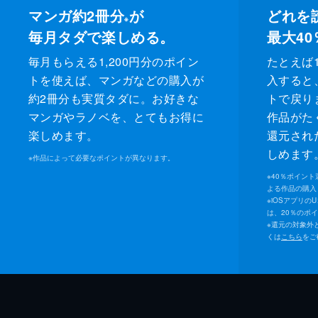
マンガ約2冊分
が
どれを
※
毎月タダで楽しめる。
最大40
毎月もらえる1,200円分のポイン
たとえば1
トを使えば、マンガなどの購入が
入すると
約2冊分も実質タダに。お好きな
トで戻り
マンガやラノベを、とてもお得に
作品がた
楽しめます。
還元され
しめます
※
作品によって必要なポイントが異なります。
※
40％ポイン
よる作品の購入 
※
iOSアプリの
は、20％のポ
※
還元の対象外
くは
こちら
をご