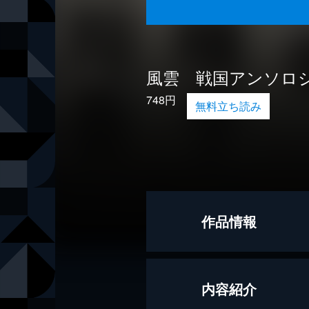
風雲 戦国アンソロ
748円
無料立ち読み
作品情報
著者
矢野隆
内容紹介
著者
木下昌輝