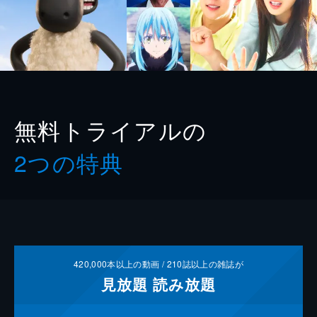
無料トライアルの
2つの特典
420,000
本以上の動画 /
210
誌以上の雑誌が
見放題
読み放題