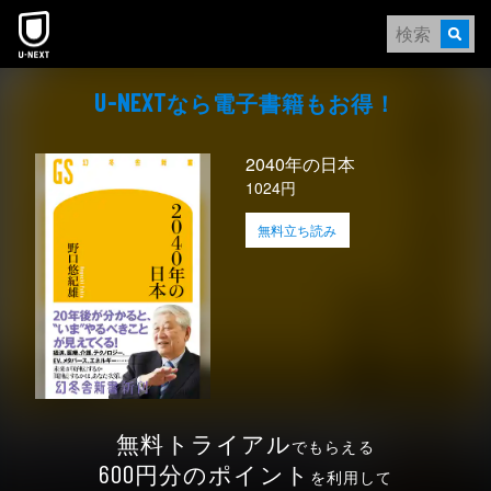
本文へスキップ
なら電⼦書籍もお得！
U-NEXT
2040年の日本
1024円
無料立ち読み
無料トライアル
でもらえる
円分のポイント
600
を利用して