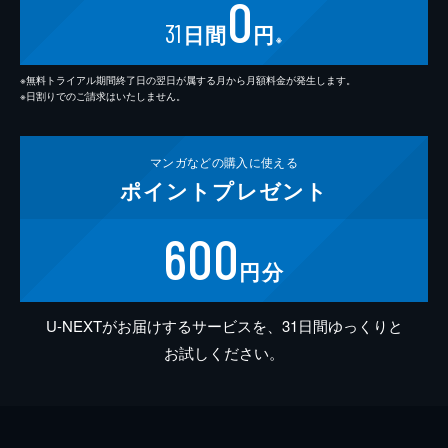
0
31
日間
円
※
※無料トライアル期間終了日の翌日が属する月から月額料金が発生します。
※日割りでのご請求はいたしません。
マンガなどの
購入に使える
ポイント
プレゼント
600
円分
U-NEXTがお届けするサービスを、31日間ゆっくりと
お試しください。