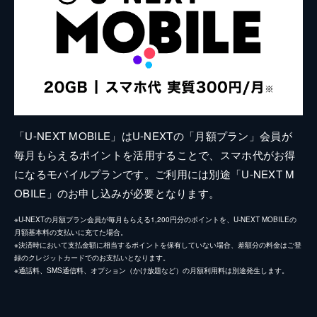
「U-NEXT MOBILE」はU-NEXTの「月額プラン」会員が
毎月もらえるポイントを活用することで、スマホ代がお得
になるモバイルプランです。ご利用には別途「U-NEXT M
OBILE」のお申し込みが必要となります。
※U-NEXTの月額プラン会員が毎月もらえる1,200円分のポイントを、U-NEXT MOBILEの
月額基本料の支払いに充てた場合。
※決済時において支払金額に相当するポイントを保有していない場合、差額分の料金はご登
録のクレジットカードでのお支払いとなります。
※通話料、SMS通信料、オプション（かけ放題など）の月額利用料は別途発生します。