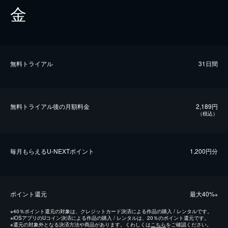
金
無料トライアル
31日間
無料トライアル後の⽉額料金
2,189円
（税込）
毎⽉もらえるU-NEXTポイント
1,200円分
ポイント還元
最⼤40%
※
※
40％ポイント還元の対象は、クレジットカード決済による作品の購入 / レンタルです。
※
iOSアプリのUコイン決済による作品の購入 / レンタルは、20％のポイント還元です。
※
還元の対象外となる決済方法や商品があります。くわしくは
こちら
をご確認ください。