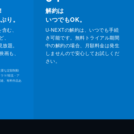
！
解約は
っぷり。
いつでもOK。
を含む、
U-NEXTの解約は、いつでも手続
ど、
き可能です。無料トライアル期間
が見放題。
中の解約の場合、月額料金は発生
映画も、
しませんので安心してお試しくだ
さい。
内の主要な定額制動
ドラマ/韓流・ア
別途、有料作品あ