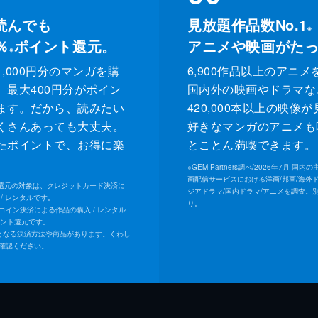
読んでも
見放題作品数No.1
※
％
ポイント還元。
アニメや映画がた
※
,000円分のマンガを購
6,900作品以上のアニメ
、最大400円分がポイン
国内外の映画やドラマな
ます。だから、読みたい
420,000本以上の映像
くさんあっても大丈夫。
好きなマンガのアニメも
たポイントで、お得に楽
とことん満喫できます。
。
※
GEM Partners調べ/2026年7⽉ 国
画配信サービスにおける洋画/邦画/海外
ト還元の対象は、クレジットカード決済に
ジアドラマ/国内ドラマ/アニメを調査。
/ レンタルです。
り。
Uコイン決済による作品の購入 / レンタル
イント還元です。
となる決済方法や商品があります。くわし
確認ください。