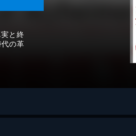
真実と終
”時代の革
レデセン