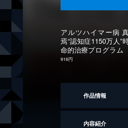
アルツハイマー病 
焉“認知症1150万人
命的治療プログラム
916円
作品情報
著者
デール・ブ
内容紹介