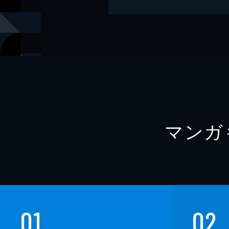
監修
白澤卓二
訳
山口茜
出版社
ソシム
マンガ
01
02