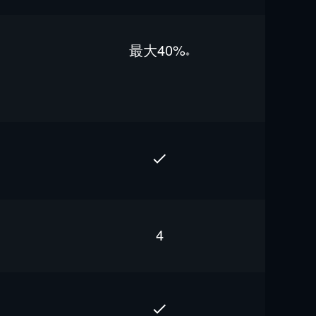
最⼤40%
※
4