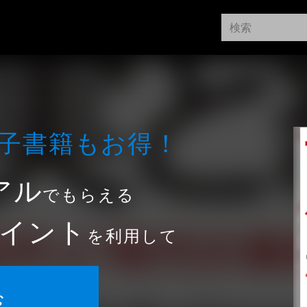
⼦書籍もお得！
アル
でもらえる
イント
を利用して
む