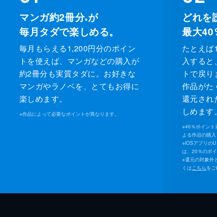
マンガ約2冊分
が
どれを
※
毎月タダで楽しめる。
最大40
毎月もらえる1,200円分のポイン
たとえば1
トを使えば、マンガなどの購入が
入すると
約2冊分も実質タダに。お好きな
トで戻り
マンガやラノベを、とてもお得に
作品がた
楽しめます。
還元され
しめます
※
作品によって必要なポイントが異なります。
※
40％ポイン
よる作品の購入 
※
iOSアプリの
は、20％のポ
※
還元の対象外
くは
こちら
をご