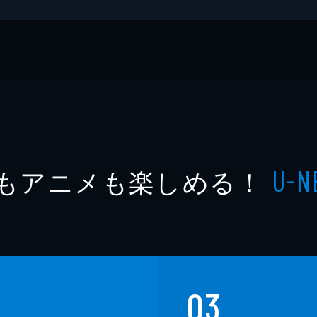
もアニメも楽しめる！
U-N
03