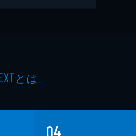
とは
EXT
04