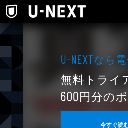
本文へスキップ
なら電
U-NEXT
無料トライ
円分のポ
600
今すぐ読