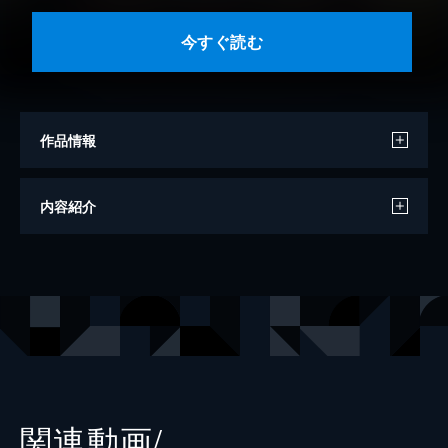
今すぐ読む
作品情報
原作
矢立肇
内容紹介
原案
公野櫻子
キャラクターデザイン
室田雄平
出版社
KADOKAWA
レーベル
電撃ムック
関連動画/