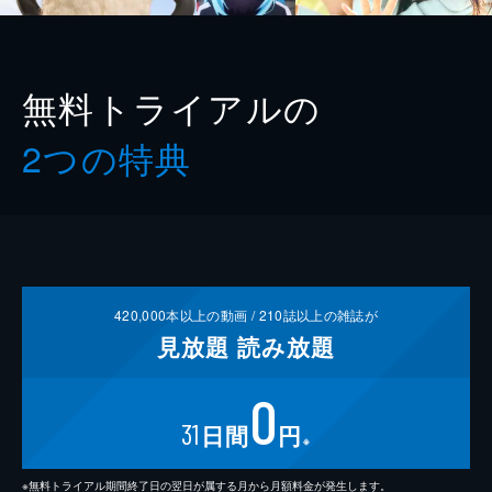
無料トライアルの
2つの特典
420,000
本以上の動画 /
210
誌以上の雑誌が
見放題
読み放題
0
31
日間
円
※
※無料トライアル期間終了日の翌日が属する月から月額料金が発生します。