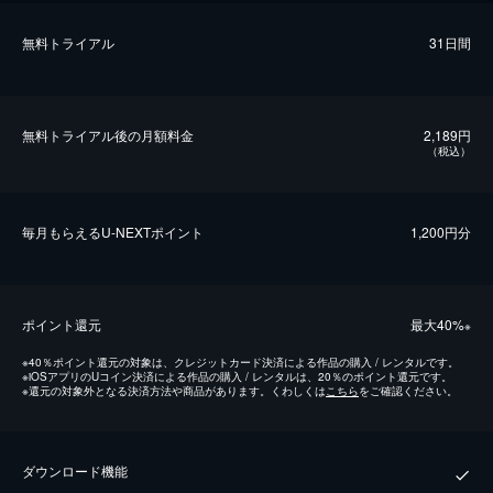
無料トライアル
31日間
無料トライアル後の⽉額料金
2,189円
（税込）
毎⽉もらえるU-NEXTポイント
1,200円分
ポイント還元
最⼤40%
※
※
40％ポイント還元の対象は、クレジットカード決済による作品の購入 / レンタルです。
※
iOSアプリのUコイン決済による作品の購入 / レンタルは、20％のポイント還元です。
※
還元の対象外となる決済方法や商品があります。くわしくは
こちら
をご確認ください。
ダウンロード機能