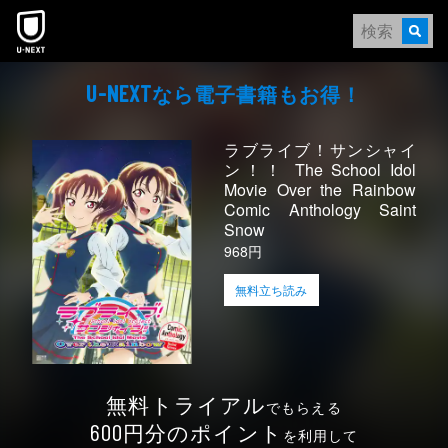
本文へスキップ
なら電⼦書籍もお得！
U-NEXT
ラブライブ！サンシャイ
ン！！ The School Idol
Movie Over the Rainbow
Comic Anthology Saint
Snow
968円
無料立ち読み
無料トライアル
でもらえる
円分のポイント
600
を利用して