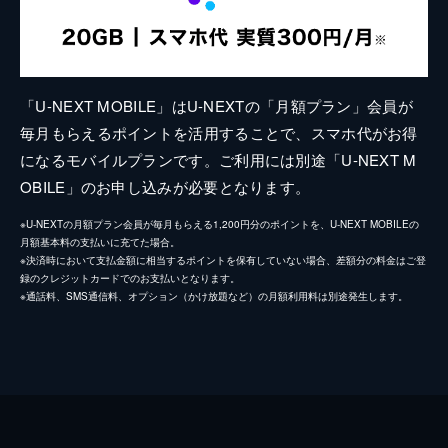
「U-NEXT MOBILE」はU-NEXTの「月額プラン」会員が
毎月もらえるポイントを活用することで、スマホ代がお得
になるモバイルプランです。ご利用には別途「U-NEXT M
OBILE」のお申し込みが必要となります。
※U-NEXTの月額プラン会員が毎月もらえる1,200円分のポイントを、U-NEXT MOBILEの
月額基本料の支払いに充てた場合。
※決済時において支払金額に相当するポイントを保有していない場合、差額分の料金はご登
録のクレジットカードでのお支払いとなります。
※通話料、SMS通信料、オプション（かけ放題など）の月額利用料は別途発生します。