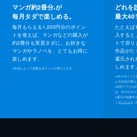
マンガ約2冊分
が
どれを
※
毎月タダで楽しめる。
最大40
毎月もらえる1,200円分のポイン
たとえば1
トを使えば、マンガなどの購入が
入すると
約2冊分も実質タダに。お好きな
トで戻り
マンガやラノベを、とてもお得に
作品がた
楽しめます。
還元され
しめます
※
作品によって必要なポイントが異なります。
※
40％ポイン
よる作品の購入 
※
iOSアプリの
は、20％のポ
※
還元の対象外
くは
こちら
をご