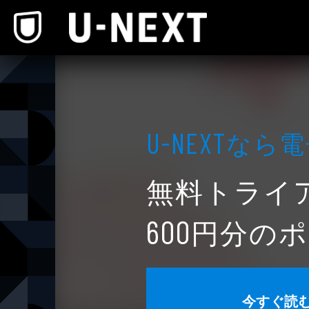
本文へスキップ
なら電
U-NEXT
無料トライ
円分のポ
600
今すぐ読