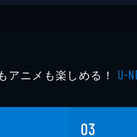
もアニメも楽しめる！
U-N
03