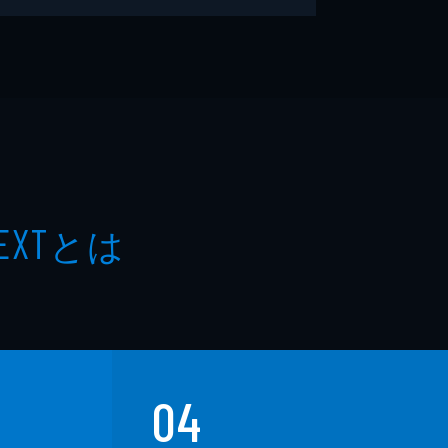
とは
EXT
04