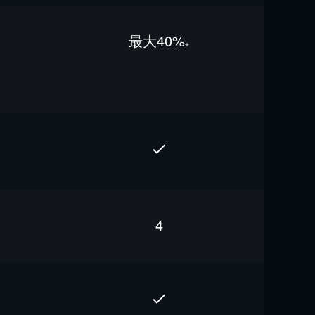
最⼤40%
※
4