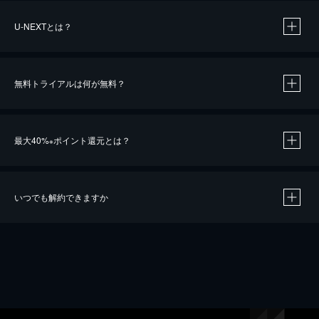
U-NEXTとは？
無料トライアルは何が無料？
最大40%
ポイント還元とは？
※
いつでも解約できますか
※
40％ポイント還元の対象は、クレジットカード決済による作品の購入 / レンタルです。
※
iOSアプリのUコイン決済による作品の購入 / レンタルは、20％のポイント還元です。
※
還元の対象外となる決済方法や商品があります。くわしくは
こちら
をご確認ください。
こちら