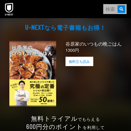
本文へスキップ
なら電⼦書籍もお得！
U-NEXT
谷原家のいつもの晩ごはん
1300円
無料立ち読み
無料トライアル
でもらえる
円分のポイント
600
を利用して