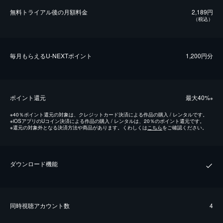
無料トライアル後の⽉額料金
2,189円
（税込）
毎⽉もらえるU-NEXTポイント
1,200円分
ポイント還元
最⼤40%
※
※
40％ポイント還元の対象は、クレジットカード決済による作品の購入 / レンタルです。
※
iOSアプリのUコイン決済による作品の購入 / レンタルは、20％のポイント還元です。
※
還元の対象外となる決済方法や商品があります。くわしくは
こちら
をご確認ください。
ダウンロード機能
同時視聴アカウント数
4