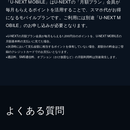
「U-NEXT MOBILE」はU-NEXTの「月額プラン」会員が
毎月もらえるポイントを活用することで、スマホ代がお得
になるモバイルプランです。ご利用には別途「U-NEXT M
OBILE」のお申し込みが必要となります。
※U-NEXTの月額プラン会員が毎月もらえる1,200円分のポイントを、U-NEXT MOBILEの
月額基本料の支払いに充てた場合。
※決済時において支払金額に相当するポイントを保有していない場合、差額分の料金はご登
録のクレジットカードでのお支払いとなります。
※通話料、SMS通信料、オプション（かけ放題など）の月額利用料は別途発生します。
よくある質問