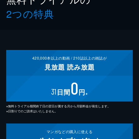
2つの特典
420,000
本以上の動画 /
210
誌以上の雑誌が
見放題
読み放題
0
31
日間
円
※
※無料トライアル期間終了日の翌日が属する月から月額料金が発生します。
※日割りでのご請求はいたしません。
マンガなどの
購入に使える