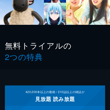
無料トライアルの
2つの特典
420,000
本以上の動画 /
210
誌以上の雑誌が
見放題
読み放題