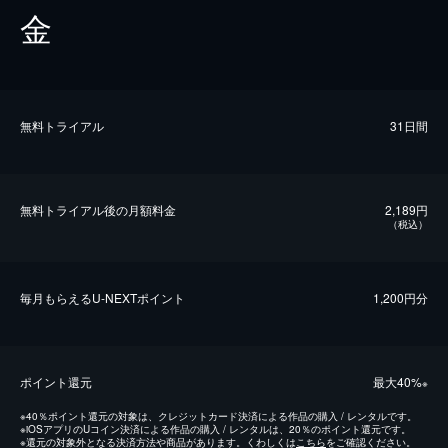
金
無料トライアル
31日間
無料トライアル後の⽉額料金
2,189円
（税込）
毎⽉もらえるU-NEXTポイント
1,200円分
ポイント還元
最⼤40%
※
※
40％ポイント還元の対象は、クレジットカード決済による作品の購入 / レンタルです。
※
iOSアプリのUコイン決済による作品の購入 / レンタルは、20％のポイント還元です。
※
還元の対象外となる決済方法や商品があります。くわしくは
こちら
をご確認ください。