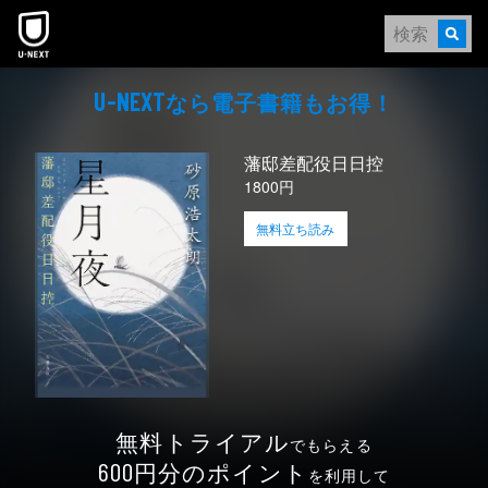
本文へスキップ
なら電⼦書籍もお得！
U-NEXT
藩邸差配役日日控
1800円
無料立ち読み
無料トライアル
でもらえる
円分のポイント
600
を利用して