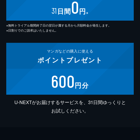
0
31
日間
円
※
※無料トライアル期間終了日の翌日が属する月から月額料金が発生します。
※日割りでのご請求はいたしません。
マンガなどの
購入に使える
ポイント
プレゼント
600
円分
U-NEXTがお届けするサービスを、31日間ゆっくりと
お試しください。