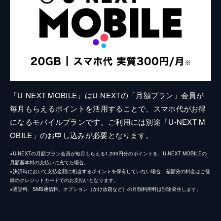
「U-NEXT MOBILE」はU-NEXTの「月額プラン」会員が
毎月もらえるポイントを活用することで、スマホ代がお得
になるモバイルプランです。ご利用には別途「U-NEXT M
OBILE」のお申し込みが必要となります。
※U-NEXTの月額プラン会員が毎月もらえる1,200円分のポイントを、U-NEXT MOBILEの
月額基本料の支払いに充てた場合。
※決済時において支払金額に相当するポイントを保有していない場合、差額分の料金はご登
録のクレジットカードでのお支払いとなります。
※通話料、SMS通信料、オプション（かけ放題など）の月額利用料は別途発生します。