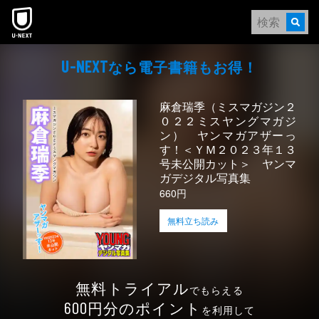
本文へスキップ
なら電⼦書籍もお得！
U-NEXT
麻倉瑞季（ミスマガジン２
０２２ミスヤングマガジ
ン） ヤンマガアザーっ
す！＜ＹＭ２０２３年１３
号未公開カット＞ ヤンマ
ガデジタル写真集
660円
無料立ち読み
無料トライアル
でもらえる
円分のポイント
600
を利用して