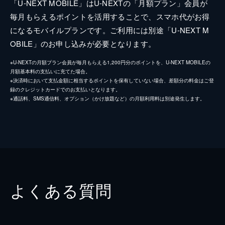
「U-NEXT MOBILE」はU-NEXTの「月額プラン」会員が
毎月もらえるポイントを活用することで、スマホ代がお得
になるモバイルプランです。ご利用には別途「U-NEXT M
OBILE」のお申し込みが必要となります。
※U-NEXTの月額プラン会員が毎月もらえる1,200円分のポイントを、U-NEXT MOBILEの
月額基本料の支払いに充てた場合。
※決済時において支払金額に相当するポイントを保有していない場合、差額分の料金はご登
録のクレジットカードでのお支払いとなります。
※通話料、SMS通信料、オプション（かけ放題など）の月額利用料は別途発生します。
よくある質問