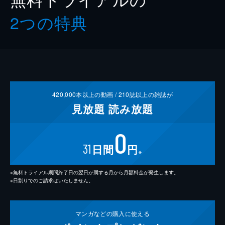
2つの特典
420,000
本以上の動画 /
210
誌以上の雑誌が
見放題
読み放題
0
31
日間
円
※
※無料トライアル期間終了日の翌日が属する月から月額料金が発生します。
※日割りでのご請求はいたしません。
マンガなどの
購入に使える