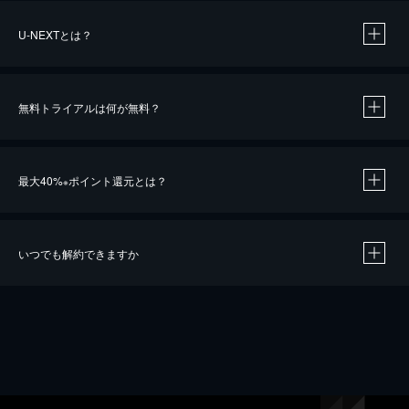
U-NEXTとは？
無料トライアルは何が無料？
最大40%
ポイント還元とは？
※
いつでも解約できますか
※
40％ポイント還元の対象は、クレジットカード決済による作品の購入 / レンタルです。
※
iOSアプリのUコイン決済による作品の購入 / レンタルは、20％のポイント還元です。
※
還元の対象外となる決済方法や商品があります。くわしくは
こちら
をご確認ください。
こちら