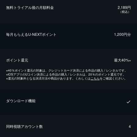
無料トライアル後の⽉額料金
2,189円
（税込）
毎⽉もらえるU-NEXTポイント
1,200円分
ポイント還元
最⼤40%
※
※
40％ポイント還元の対象は、クレジットカード決済による作品の購入 / レンタルです。
※
iOSアプリのUコイン決済による作品の購入 / レンタルは、20％のポイント還元です。
※
還元の対象外となる決済方法や商品があります。くわしくは
こちら
をご確認ください。
ダウンロード機能
同時視聴アカウント数
4