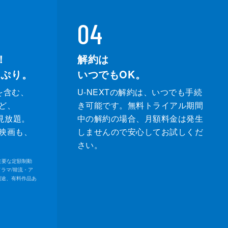
04
！
解約は
っぷり。
いつでもOK。
を含む、
U-NEXTの解約は、いつでも手続
ど、
き可能です。無料トライアル期間
が見放題。
中の解約の場合、月額料金は発生
映画も、
しませんので安心してお試しくだ
さい。
内の主要な定額制動
ドラマ/韓流・ア
別途、有料作品あ