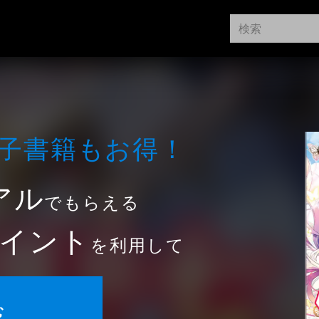
⼦書籍もお得！
アル
でもらえる
イント
を利用して
む