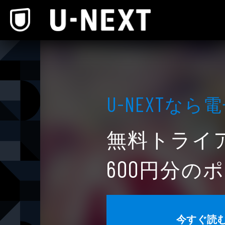
本文へスキップ
なら電
U-NEXT
無料トライ
円分のポ
600
今すぐ読