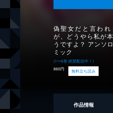
偽聖女だと言われ
が、どうやら私が
うですよ？ アンソ
ミック
(1〜6巻 絶賛配信中！)
860円
無料立ち読み
作品情報