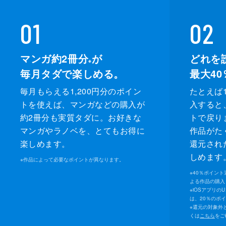
01
02
マンガ約2冊分
が
どれを
※
毎月タダで楽しめる。
最大40
毎月もらえる1,200円分のポイン
たとえば1
トを使えば、マンガなどの購入が
入すると
約2冊分も実質タダに。お好きな
トで戻り
マンガやラノベを、とてもお得に
作品がた
楽しめます。
還元され
しめます
※
作品によって必要なポイントが異なります。
※
40％ポイン
よる作品の購入 
※
iOSアプリの
は、20％のポ
※
還元の対象外
くは
こちら
をご