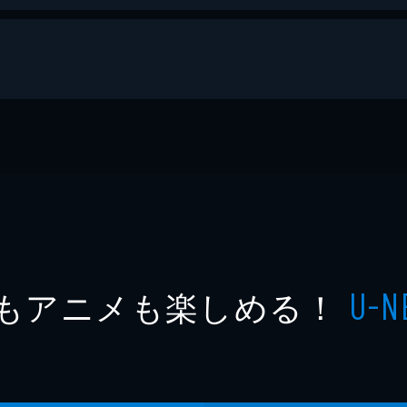
ー
RO-SUM
UMコミックス
もアニメも楽しめる！
U-N