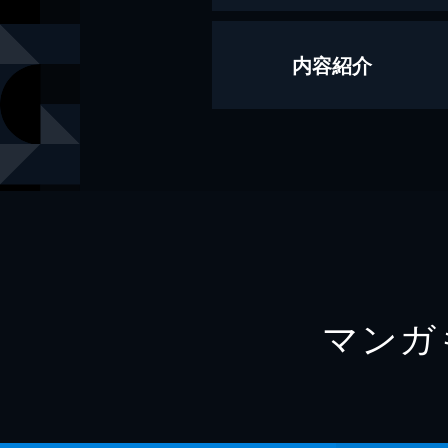
著者
アンソロジ
内容紹介
出版社
一迅社
掲載誌
Comic ZE
レーベル
ZERO-S
マンガ