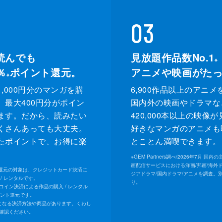
03
読んでも
見放題作品数No.1
※
％
ポイント還元。
アニメや映画がた
※
,000円分のマンガを購
6,900作品以上のアニメ
、最大400円分がポイン
国内外の映画やドラマな
ます。だから、読みたい
420,000本以上の映像
くさんあっても大丈夫。
好きなマンガのアニメも
たポイントで、お得に楽
とことん満喫できます。
。
※
GEM Partners調べ/2026年7⽉ 国
画配信サービスにおける洋画/邦画/海外
ト還元の対象は、クレジットカード決済に
ジアドラマ/国内ドラマ/アニメを調査。
/ レンタルです。
り。
Uコイン決済による作品の購入 / レンタル
イント還元です。
となる決済方法や商品があります。くわし
確認ください。