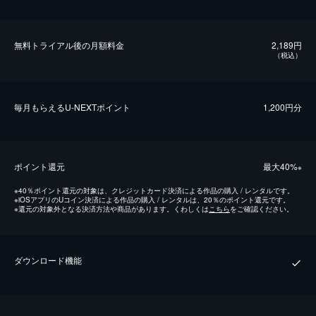
無料トライアル後の⽉額料金
2,189円
（税込）
毎⽉もらえるU-NEXTポイント
1,200円分
ポイント還元
最⼤40%
※
※
40％ポイント還元の対象は、クレジットカード決済による作品の購入 / レンタルです。
※
iOSアプリのUコイン決済による作品の購入 / レンタルは、20％のポイント還元です。
※
還元の対象外となる決済方法や商品があります。くわしくは
こちら
をご確認ください。
ダウンロード機能