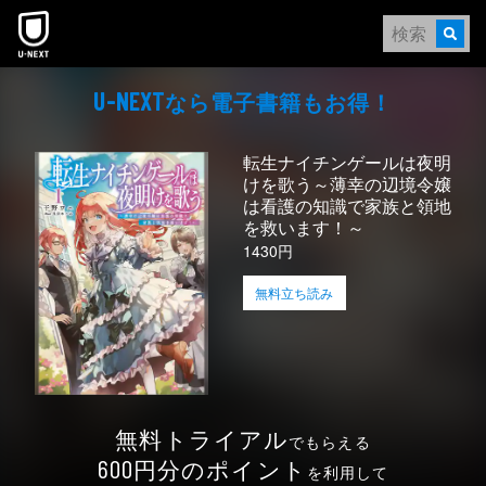
本文へスキップ
なら電⼦書籍もお得！
U-NEXT
転生ナイチンゲールは夜明
けを歌う～薄幸の辺境令嬢
は看護の知識で家族と領地
を救います！～
1430円
無料立ち読み
無料トライアル
でもらえる
円分のポイント
600
を利用して