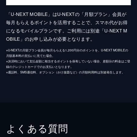
「U-NEXT MOBILE」はU-NEXTの「月額プラン」会員が
毎月もらえるポイントを活用することで、スマホ代がお得
になるモバイルプランです。ご利用には別途「U-NEXT M
OBILE」のお申し込みが必要となります。
※U-NEXTの月額プラン会員が毎月もらえる1,200円分のポイントを、U-NEXT MOBILEの
月額基本料の支払いに充てた場合。
※決済時において支払金額に相当するポイントを保有していない場合、差額分の料金はご登
録のクレジットカードでのお支払いとなります。
※通話料、SMS通信料、オプション（かけ放題など）の月額利用料は別途発生します。
よくある質問