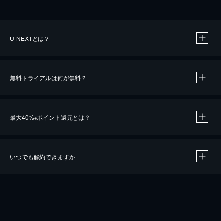
U-NEXTとは？
無料トライアルは何が無料？
最大40%
ポイント還元とは？
※
いつでも解約できますか
※
40％ポイント還元の対象は、クレジットカード決済による作品の購入 / レンタルです。
※
iOSアプリのUコイン決済による作品の購入 / レンタルは、20％のポイント還元です。
※
還元の対象外となる決済方法や商品があります。くわしくは
こちら
をご確認ください。