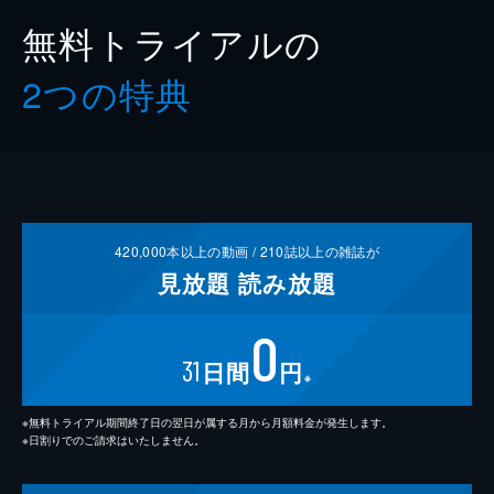
無料トライアルの
2つの特典
420,000
本以上の動画 /
210
誌以上の雑誌が
見放題
読み放題
0
31
日間
円
※
※無料トライアル期間終了日の翌日が属する月から月額料金が発生します。
※日割りでのご請求はいたしません。