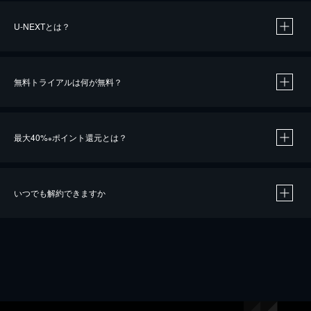
U-NEXTとは？
無料トライアルは何が無料？
最大40%
ポイント還元とは？
※
いつでも解約できますか
※
40％ポイント還元の対象は、クレジットカード決済による作品の購入 / レンタルです。
※
iOSアプリのUコイン決済による作品の購入 / レンタルは、20％のポイント還元です。
※
還元の対象外となる決済方法や商品があります。くわしくは
こちら
をご確認ください。
こちら