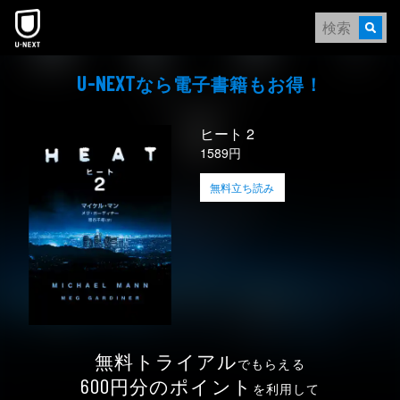
本文へスキップ
なら電⼦書籍もお得！
U-NEXT
ヒート 2
1589円
無料立ち読み
無料トライアル
でもらえる
円分のポイント
600
を利用して