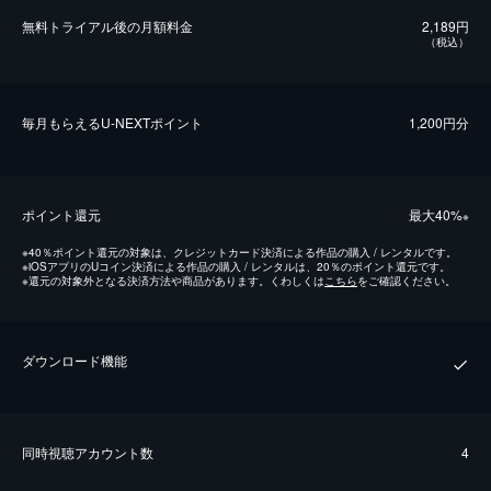
無料トライアル後の⽉額料金
2,189円
（税込）
毎⽉もらえるU-NEXTポイント
1,200円分
ポイント還元
最⼤40%
※
※
40％ポイント還元の対象は、クレジットカード決済による作品の購入 / レンタルです。
※
iOSアプリのUコイン決済による作品の購入 / レンタルは、20％のポイント還元です。
※
還元の対象外となる決済方法や商品があります。くわしくは
こちら
をご確認ください。
ダウンロード機能
同時視聴アカウント数
4