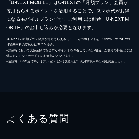
「U-NEXT MOBILE」はU-NEXTの「月額プラン」会員が
毎月もらえるポイントを活用することで、スマホ代がお得
になるモバイルプランです。ご利用には別途「U-NEXT M
OBILE」のお申し込みが必要となります。
※U-NEXTの月額プラン会員が毎月もらえる1,200円分のポイントを、U-NEXT MOBILEの
月額基本料の支払いに充てた場合。
※決済時において支払金額に相当するポイントを保有していない場合、差額分の料金はご登
録のクレジットカードでのお支払いとなります。
※通話料、SMS通信料、オプション（かけ放題など）の月額利用料は別途発生します。
よくある質問