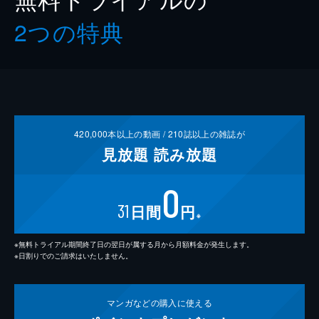
2つの特典
420,000
本以上の動画 /
210
誌以上の雑誌が
見放題
読み放題
0
31
日間
円
※
※無料トライアル期間終了日の翌日が属する月から月額料金が発生します。
※日割りでのご請求はいたしません。
マンガなどの
購入に使える