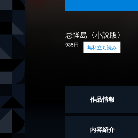
忌怪島〈小説版〉
935円
無料立ち読み
作品情報
著者
久田樹生
内容紹介
脚本
いながきき