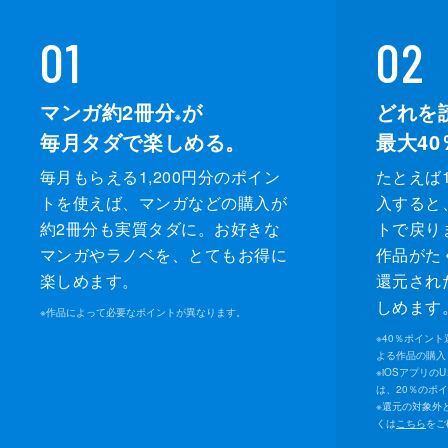
01
02
マンガ約2冊分
が
どれを
※
毎月タダで楽しめる。
最大40
毎月もらえる1,200円分のポイン
たとえば1
トを使えば、マンガなどの購入が
入すると
約2冊分も実質タダに。お好きな
トで戻り
マンガやラノベを、とてもお得に
作品がた
楽しめます。
還元され
しめます
※
作品によって必要なポイントが異なります。
※
40％ポイン
よる作品の購入 
※
iOSアプリの
は、20％のポ
※
還元の対象外
くは
こちら
をご