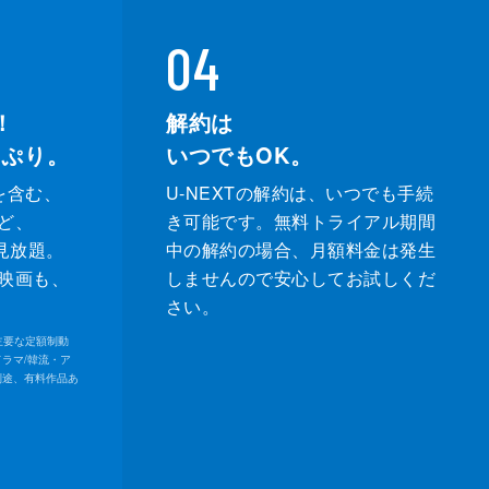
04
！
解約は
っぷり。
いつでもOK。
を含む、
U-NEXTの解約は、いつでも手続
ど、
き可能です。無料トライアル期間
が見放題。
中の解約の場合、月額料金は発生
映画も、
しませんので安心してお試しくだ
さい。
内の主要な定額制動
ドラマ/韓流・ア
別途、有料作品あ