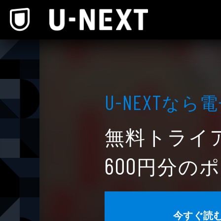
本文へスキップ
なら電
U-NEXT
無料トライ
円分のポ
600
今すぐ読