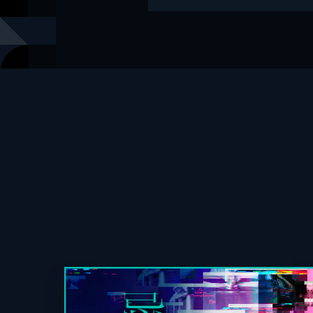
脚本
清水崇
出版社
竹書房
レーベル
竹書房文庫