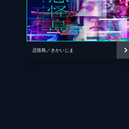
忌怪島／きかいじま