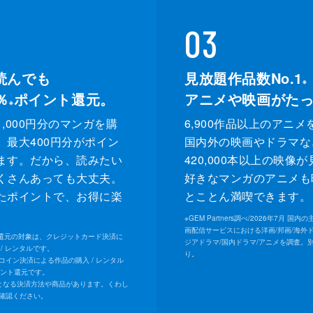
03
読んでも
見放題作品数No.1
※
％
ポイント還元。
アニメや映画がた
※
,000円分のマンガを購
6,900作品以上のアニメ
、最大400円分がポイン
国内外の映画やドラマな
ます。だから、読みたい
420,000本以上の映像
くさんあっても大丈夫。
好きなマンガのアニメも
たポイントで、お得に楽
とことん満喫できます。
。
※
GEM Partners調べ/2026年7⽉ 国
画配信サービスにおける洋画/邦画/海外
ト還元の対象は、クレジットカード決済に
ジアドラマ/国内ドラマ/アニメを調査。
/ レンタルです。
り。
Uコイン決済による作品の購入 / レンタル
イント還元です。
となる決済方法や商品があります。くわし
確認ください。