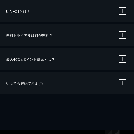
U-NEXTとは？
無料トライアルは何が無料？
最大40%
ポイント還元とは？
※
いつでも解約できますか
※
40％ポイント還元の対象は、クレジットカード決済による作品の購入 / レンタルです。
※
iOSアプリのUコイン決済による作品の購入 / レンタルは、20％のポイント還元です。
※
還元の対象外となる決済方法や商品があります。くわしくは
こちら
をご確認ください。
こちら