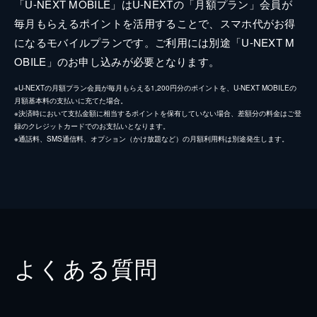
「U-NEXT MOBILE」はU-NEXTの「月額プラン」会員が
毎月もらえるポイントを活用することで、スマホ代がお得
になるモバイルプランです。ご利用には別途「U-NEXT M
OBILE」のお申し込みが必要となります。
※U-NEXTの月額プラン会員が毎月もらえる1,200円分のポイントを、U-NEXT MOBILEの
月額基本料の支払いに充てた場合。
※決済時において支払金額に相当するポイントを保有していない場合、差額分の料金はご登
録のクレジットカードでのお支払いとなります。
※通話料、SMS通信料、オプション（かけ放題など）の月額利用料は別途発生します。
よくある質問