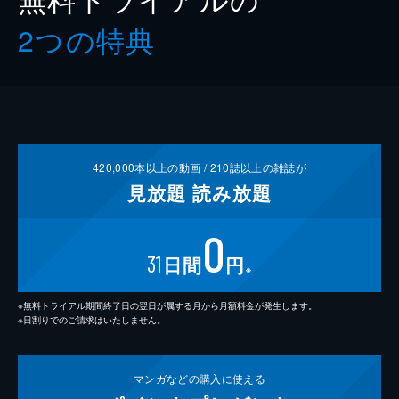
2つの特典
420,000
本以上の動画 /
210
誌以上の雑誌が
見放題
読み放題
0
31
日間
円
※
※無料トライアル期間終了日の翌日が属する月から月額料金が発生します。
※日割りでのご請求はいたしません。
マンガなどの
購入に使える