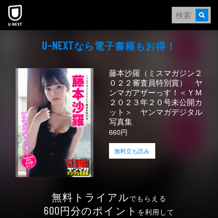
本文へスキップ
なら電⼦書籍もお得！
U-NEXT
藤本沙羅（ミスマガジン２
０２２審査員特別賞） ヤ
ンマガアザーっす！＜ＹＭ
２０２３年２０号未公開カ
ット＞ ヤンマガデジタル
写真集
660円
無料立ち読み
無料トライアル
でもらえる
円分のポイント
600
を利用して