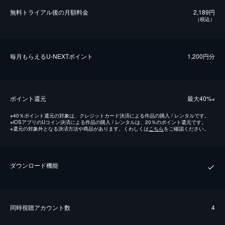
無料トライアル後の⽉額料金
2,189円
（税込）
毎⽉もらえるU-NEXTポイント
1,200円分
ポイント還元
最⼤40%
※
※
40％ポイント還元の対象は、クレジットカード決済による作品の購入 / レンタルです。
※
iOSアプリのUコイン決済による作品の購入 / レンタルは、20％のポイント還元です。
※
還元の対象外となる決済方法や商品があります。くわしくは
こちら
をご確認ください。
ダウンロード機能
同時視聴アカウント数
4