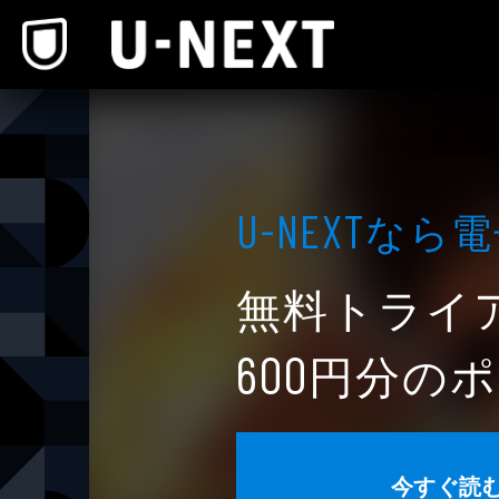
本文へスキップ
なら電
U-NEXT
無料トライ
円分のポ
600
今すぐ読