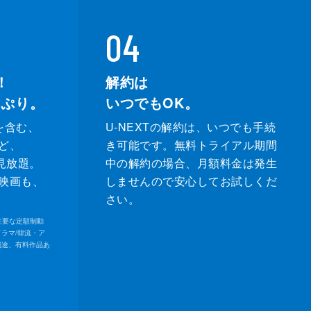
04
！
解約は
っぷり。
いつでもOK。
を含む、
U-NEXTの解約は、いつでも手続
ど、
き可能です。無料トライアル期間
が見放題。
中の解約の場合、月額料金は発生
映画も、
しませんので安心してお試しくだ
さい。
内の主要な定額制動
ドラマ/韓流・ア
別途、有料作品あ