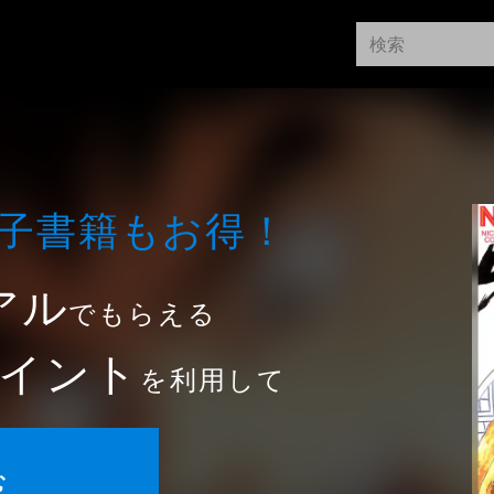
⼦書籍もお得！
アル
でもらえる
イント
を利用して
む