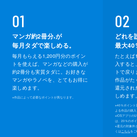
01
02
マンガ約2冊分
が
どれを
※
毎月タダで楽しめる。
最大40
毎月もらえる1,200円分のポイン
たとえば1
トを使えば、マンガなどの購入が
入すると
約2冊分も実質タダに。お好きな
トで戻り
マンガやラノベを、とてもお得に
作品がた
楽しめます。
還元され
しめます
※
作品によって必要なポイントが異なります。
※
40％ポイン
よる作品の購入 
※
iOSアプリの
は、20％のポ
※
還元の対象外
くは
こちら
をご