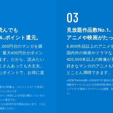
03
読んでも
見放題作品数No.1
※
％
ポイント還元。
アニメや映画がた
※
,000円分のマンガを購
6,900作品以上のアニメ
、最大400円分がポイン
国内外の映画やドラマな
ます。だから、読みたい
420,000本以上の映像
くさんあっても大丈夫。
好きなマンガのアニメも
たポイントで、お得に楽
とことん満喫できます。
。
※
GEM Partners調べ/2026年7⽉ 国
画配信サービスにおける洋画/邦画/海外
ト還元の対象は、クレジットカード決済に
ジアドラマ/国内ドラマ/アニメを調査。
/ レンタルです。
り。
Uコイン決済による作品の購入 / レンタル
イント還元です。
となる決済方法や商品があります。くわし
確認ください。