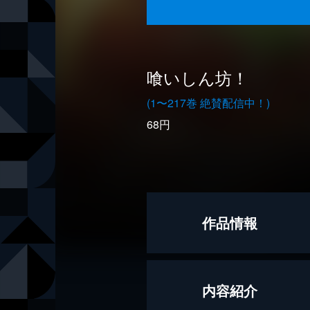
喰いしん坊！
(1〜217巻 絶賛配信中！)
68円
作品情報
著者
土山しげる
内容紹介
出版社
日本文芸社