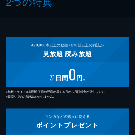
2つの特典
420,000
本以上の動画 /
210
誌以上の雑誌が
見放題
読み放題
0
31
日間
円
※
※無料トライアル期間終了日の翌日が属する月から月額料金が発生します。
※日割りでのご請求はいたしません。
マンガなどの
購入に使える
ポイント
プレゼント