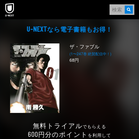
本文へスキップ
なら電⼦書籍もお得！
U-NEXT
ザ・ファブル
(1〜247巻 絶賛配信中！)
68円
無料トライアル
でもらえる
円分のポイント
600
を利用して