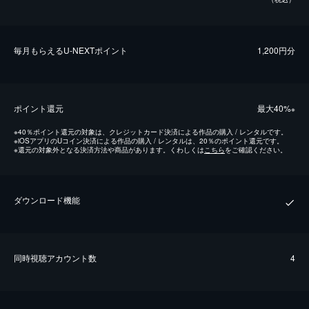
毎⽉もらえるU-NEXTポイント
1,200円分
ポイント還元
最⼤40%
※
※
40％ポイント還元の対象は、クレジットカード決済による作品の購入 / レンタルです。
※
iOSアプリのUコイン決済による作品の購入 / レンタルは、20％のポイント還元です。
※
還元の対象外となる決済方法や商品があります。くわしくは
こちら
をご確認ください。
ダウンロード機能
同時視聴アカウント数
4