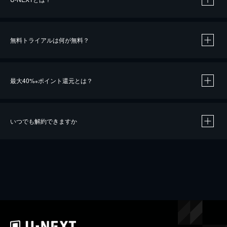
無料トライアルは何が無料？
最大40%
ポイント還元とは？
※
いつでも解約できますか
※
40％ポイント還元の対象は、クレジットカード決済による作品の購入 / レンタルです。
※
iOSアプリのUコイン決済による作品の購入 / レンタルは、20％のポイント還元です。
※
還元の対象外となる決済方法や商品があります。くわしくは
こちら
をご確認ください。
こちら