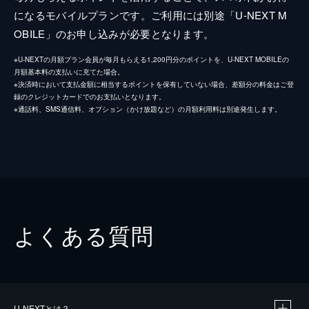
になるモバイルプランです。ご利用には別途「U-NEXT M
OBILE」のお申し込みが必要となります。
※U-NEXTの月額プラン会員が毎月もらえる1,200円分のポイントを、U-NEXT MOBILEの
月額基本料の支払いに充てた場合。
※決済時において支払金額に相当するポイントを保有していない場合、差額分の料金はご登
録のクレジットカードでのお支払いとなります。
※通話料、SMS通信料、オプション（かけ放題など）の月額利用料は別途発生します。
よくある質問
U-NEXTとは？