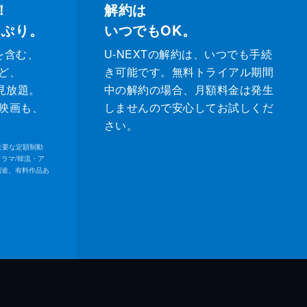
！
解約は
っぷり。
いつでもOK。
を含む、
U-NEXTの解約は、いつでも手続
ど、
き可能です。無料トライアル期間
が見放題。
中の解約の場合、月額料金は発生
映画も、
しませんので安心してお試しくだ
さい。
内の主要な定額制動
ドラマ/韓流・ア
別途、有料作品あ