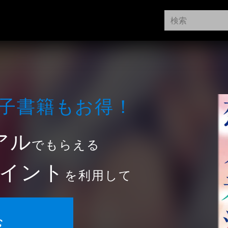
⼦書籍もお得！
アル
でもらえる
イント
を利用して
む