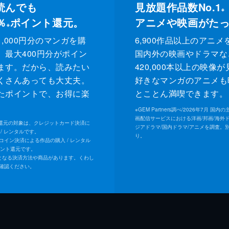
読んでも
見放題作品数No.1
※
％
ポイント還元。
アニメや映画がた
※
,000円分のマンガを購
6,900作品以上のアニメ
、最大400円分がポイン
国内外の映画やドラマな
ます。だから、読みたい
420,000本以上の映像
くさんあっても大丈夫。
好きなマンガのアニメも
たポイントで、お得に楽
とことん満喫できます。
。
※
GEM Partners調べ/2026年7⽉ 国
画配信サービスにおける洋画/邦画/海外
ト還元の対象は、クレジットカード決済に
ジアドラマ/国内ドラマ/アニメを調査。
/ レンタルです。
り。
Uコイン決済による作品の購入 / レンタル
イント還元です。
となる決済方法や商品があります。くわし
確認ください。