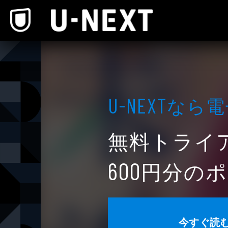
本文へスキップ
なら電
U-NEXT
無料トライ
円分のポ
600
今すぐ読