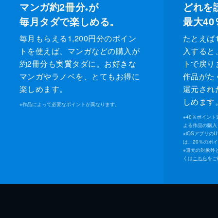
マンガ約2冊分
が
どれを
※
毎月タダで楽しめる。
最大40
毎月もらえる1,200円分のポイン
たとえば1
トを使えば、マンガなどの購入が
入すると
約2冊分も実質タダに。お好きな
トで戻り
マンガやラノベを、とてもお得に
作品がた
楽しめます。
還元され
しめます
※
作品によって必要なポイントが異なります。
※
40％ポイン
よる作品の購入 
※
iOSアプリの
は、20％のポ
※
還元の対象外
くは
こちら
をご