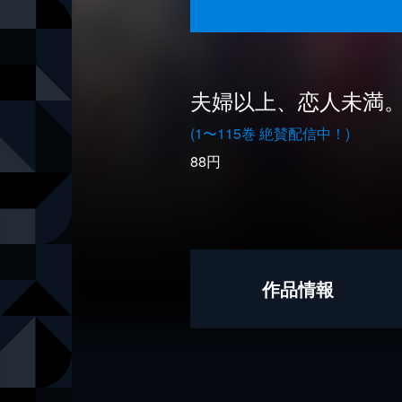
夫婦以上、恋人未満
(1〜115巻 絶賛配信中！)
88円
作品情報
著者
金丸祐基
出版社
KADOKAW