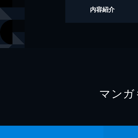
モデル
藤本沙羅
内容紹介
写真
寺田茉布
出版社
講談社
レーベル
ヤンマガデ
マンガ