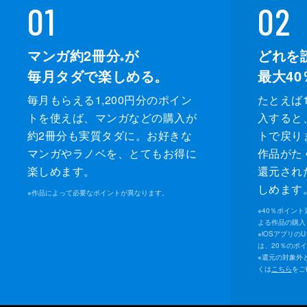
01
02
マンガ約2冊分
が
どれを
※
毎月タダで楽しめる。
最大40
毎月もらえる1,200円分のポイン
たとえば1
トを使えば、マンガなどの購入が
入すると
約2冊分も実質タダに。お好きな
トで戻り
マンガやラノベを、とてもお得に
作品がた
楽しめます。
還元され
しめます
※
作品によって必要なポイントが異なります。
※
40％ポイン
よる作品の購入 
※
iOSアプリの
は、20％のポ
※
還元の対象外
くは
こちら
をご