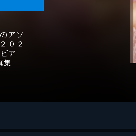
ガのアソ
２０２
ラビア
真集