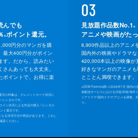
03
読んでも
見放題作品数No.1
※
％
ポイント還元。
アニメや映画がた
※
,000円分のマンガを購
6,900作品以上のアニメ
、最大400円分がポイン
国内外の映画やドラマな
ます。だから、読みたい
420,000本以上の映像
くさんあっても大丈夫。
好きなマンガのアニメも
たポイントで、お得に楽
とことん満喫できます。
。
※
GEM Partners調べ/2026年7⽉ 国
画配信サービスにおける洋画/邦画/海外
ト還元の対象は、クレジットカード決済に
ジアドラマ/国内ドラマ/アニメを調査。
/ レンタルです。
り。
Uコイン決済による作品の購入 / レンタル
イント還元です。
となる決済方法や商品があります。くわし
確認ください。