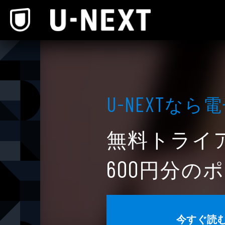
本文へスキップ
なら電
U-NEXT
無料トライ
円分のポ
600
今すぐ読