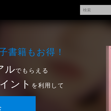
⼦書籍もお得！
アル
でもらえる
イント
を利用して
む