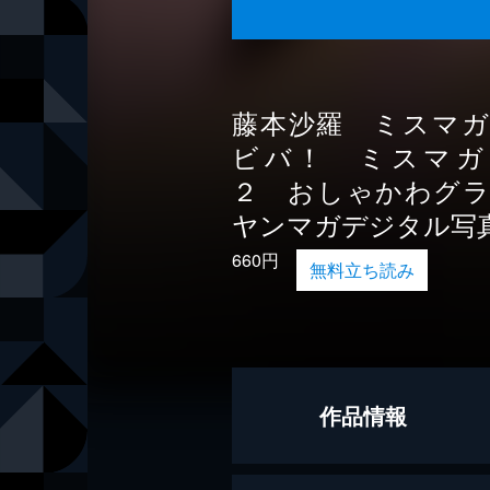
藤本沙羅 ミスマ
ビバ！ ミスマガ
２ おしゃかわグ
ヤンマガデジタル写
660円
無料立ち読み
作品情報