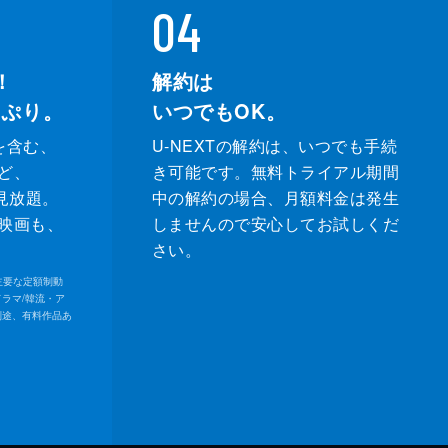
04
！
解約は
っぷり。
いつでもOK。
を含む、
U-NEXTの解約は、いつでも手続
ど、
き可能です。無料トライアル期間
が見放題。
中の解約の場合、月額料金は発生
映画も、
しませんので安心してお試しくだ
さい。
内の主要な定額制動
ドラマ/韓流・ア
別途、有料作品あ