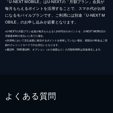
「U-NEXT MOBILE」はU-NEXTの「月額プラン」会員が
毎月もらえるポイントを活用することで、スマホ代がお得
になるモバイルプランです。ご利用には別途「U-NEXT M
OBILE」のお申し込みが必要となります。
※U-NEXTの月額プラン会員が毎月もらえる1,200円分のポイントを、U-NEXT MOBILEの
月額基本料の支払いに充てた場合。
※決済時において支払金額に相当するポイントを保有していない場合、差額分の料金はご登
録のクレジットカードでのお支払いとなります。
※通話料、SMS通信料、オプション（かけ放題など）の月額利用料は別途発生します。
よくある質問