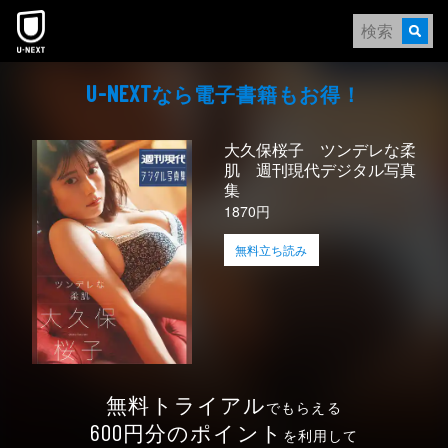
本文へスキップ
なら電⼦書籍もお得！
U-NEXT
大久保桜子 ツンデレな柔
肌 週刊現代デジタル写真
集
1870円
無料立ち読み
無料トライアル
でもらえる
円分のポイント
600
を利用して