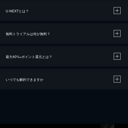
U-NEXTとは？
無料トライアルは何が無料？
最大40%
ポイント還元とは？
※
いつでも解約できますか
※
40％ポイント還元の対象は、クレジットカード決済による作品の購入 / レンタルです。
※
iOSアプリのUコイン決済による作品の購入 / レンタルは、20％のポイント還元です。
※
還元の対象外となる決済方法や商品があります。くわしくは
こちら
をご確認ください。
こちら