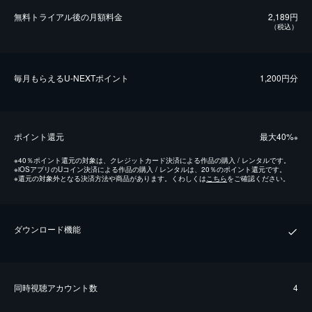
無料トライアル後の⽉額料金
2,189円
（税込）
毎⽉もらえるU-NEXTポイント
1,200円分
ポイント還元
最⼤40%
※
※
40％ポイント還元の対象は、クレジットカード決済による作品の購入 / レンタルです。
※
iOSアプリのUコイン決済による作品の購入 / レンタルは、20％のポイント還元です。
※
還元の対象外となる決済方法や商品があります。くわしくは
こちら
をご確認ください。
ダウンロード機能
同時視聴アカウント数
4