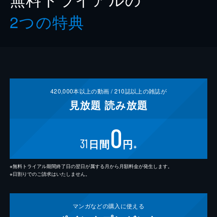
2つの特典
420,000
本以上の動画 /
210
誌以上の雑誌が
見放題
読み放題
0
31
日間
円
※
※無料トライアル期間終了日の翌日が属する月から月額料金が発生します。
※日割りでのご請求はいたしません。
マンガなどの
購入に使える