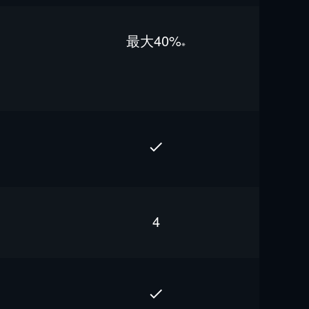
最⼤40%
※
4