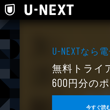
本文へスキップ
なら電
U-NEXT
無料トライ
円分のポ
600
今すぐ読