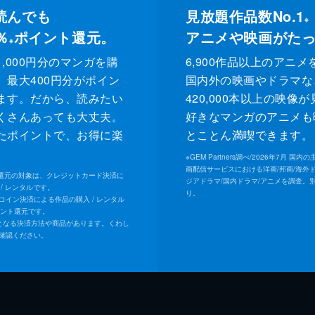
読んでも
見放題作品数No.1
※
％
ポイント還元。
アニメや映画がた
※
,000円分のマンガを購
6,900作品以上のアニメ
、最大400円分がポイン
国内外の映画やドラマな
ます。だから、読みたい
420,000本以上の映像
くさんあっても大丈夫。
好きなマンガのアニメも
たポイントで、お得に楽
とことん満喫できます。
。
※
GEM Partners調べ/2026年7⽉ 国
画配信サービスにおける洋画/邦画/海外
ト還元の対象は、クレジットカード決済に
ジアドラマ/国内ドラマ/アニメを調査。
/ レンタルです。
り。
Uコイン決済による作品の購入 / レンタル
イント還元です。
となる決済方法や商品があります。くわし
確認ください。