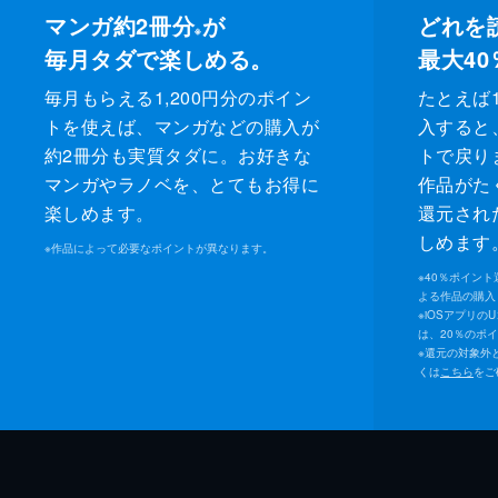
マンガ約2冊分
が
どれを
※
毎月タダで楽しめる。
最大40
毎月もらえる1,200円分のポイン
たとえば1
トを使えば、マンガなどの購入が
入すると
約2冊分も実質タダに。お好きな
トで戻り
マンガやラノベを、とてもお得に
作品がた
楽しめます。
還元され
しめます
※
作品によって必要なポイントが異なります。
※
40％ポイン
よる作品の購入 
※
iOSアプリの
は、20％のポ
※
還元の対象外
くは
こちら
をご