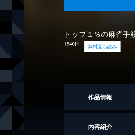
トップ１％の麻雀手
1540円
無料立ち読み
作品情報
著者
友添敏之
内容紹介
出版社
竹書房