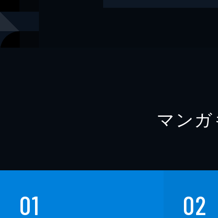
レーベル
近代麻雀戦
マンガ
01
02