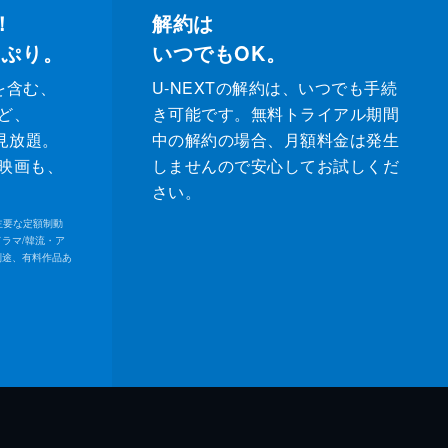
！
解約は
っぷり。
いつでもOK。
を含む、
U-NEXTの解約は、いつでも手続
ど、
き可能です。無料トライアル期間
が見放題。
中の解約の場合、月額料金は発生
映画も、
しませんので安心してお試しくだ
さい。
内の主要な定額制動
ドラマ/韓流・ア
別途、有料作品あ