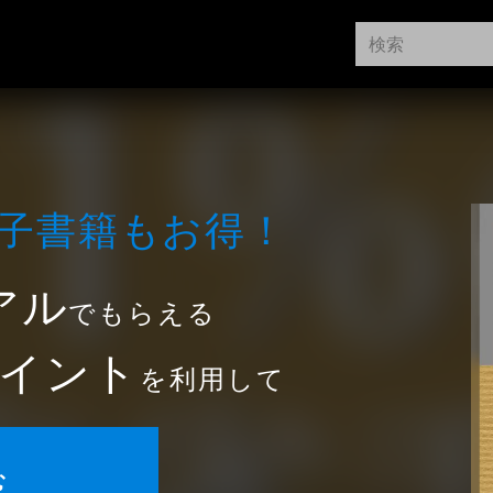
⼦書籍もお得！
アル
でもらえる
イント
を利用して
む