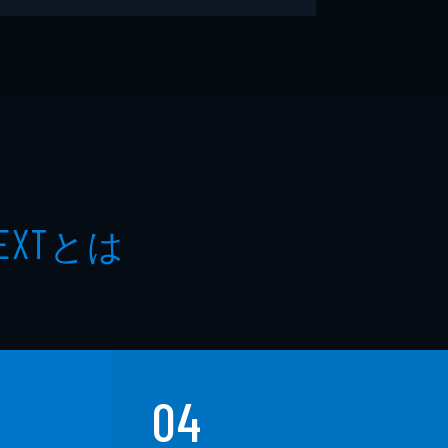
とは
EXT
04