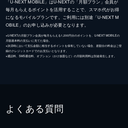
「U-NEXT MOBILE」はU-NEXTの「月額プラン」会員が
毎月もらえるポイントを活用することで、スマホ代がお得
になるモバイルプランです。ご利用には別途「U-NEXT M
OBILE」のお申し込みが必要となります。
※U-NEXTの月額プラン会員が毎月もらえる1,200円分のポイントを、U-NEXT MOBILEの
月額基本料の支払いに充てた場合。
※決済時において支払金額に相当するポイントを保有していない場合、差額分の料金はご登
録のクレジットカードでのお支払いとなります。
※通話料、SMS通信料、オプション（かけ放題など）の月額利用料は別途発生します。
よくある質問