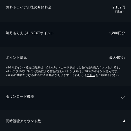
無料トライアル後の⽉額料金
2,189円
（税込）
毎⽉もらえるU-NEXTポイント
1,200円分
ポイント還元
最⼤40%
※
※
40％ポイント還元の対象は、クレジットカード決済による作品の購入 / レンタルです。
※
iOSアプリのUコイン決済による作品の購入 / レンタルは、20％のポイント還元です。
※
還元の対象外となる決済方法や商品があります。くわしくは
こちら
をご確認ください。
ダウンロード機能
同時視聴アカウント数
4