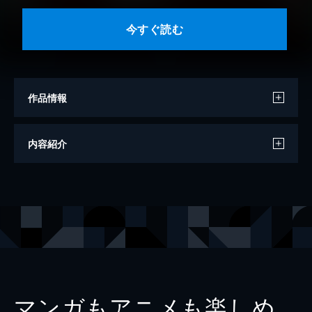
今すぐ読む
作品情報
作
りょくち真太
内容紹介
絵
ろづ希
出版社
KADOKAWA
レーベル
角川つばさ文庫
マンガもアニメも楽しめ