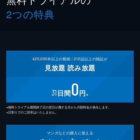
2つの特典
420,000
本以上の動画 /
210
誌以上の雑誌が
見放題
読み放題
0
31
日間
円
※
※無料トライアル期間終了日の翌日が属する月から月額料金が発生します。
※日割りでのご請求はいたしません。
マンガなどの
購入に使える