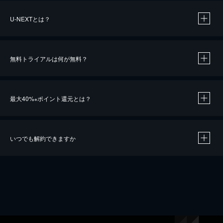
U-NEXTとは？
無料トライアルは何が無料？
最大40%
ポイント還元とは？
※
いつでも解約できますか
※
40％ポイント還元の対象は、クレジットカード決済による作品の購入 / レンタルです。
※
iOSアプリのUコイン決済による作品の購入 / レンタルは、20％のポイント還元です。
※
還元の対象外となる決済方法や商品があります。くわしくは
こちら
をご確認ください。
こちら