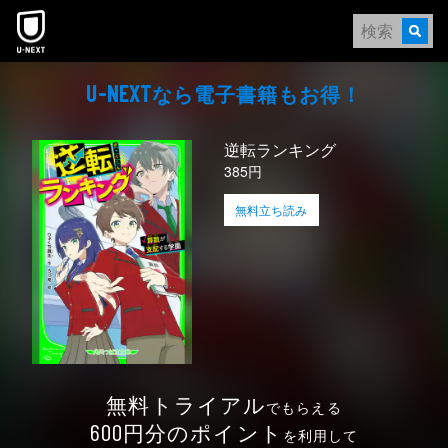
本文へスキップ
なら電⼦書籍もお得！
U-NEXT
逆転ランキング
385円
無料立ち読み
無料トライアル
でもらえる
円分のポイント
600
を利用して