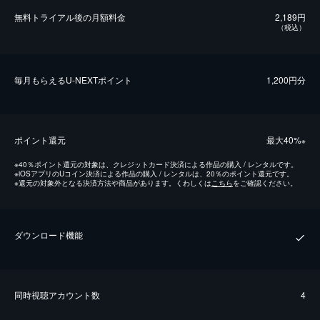
無料トライアル後の⽉額料金
2,189円
（税込）
毎⽉もらえるU-NEXTポイント
1,200円分
ポイント還元
最⼤40%
※
※
40％ポイント還元の対象は、クレジットカード決済による作品の購入 / レンタルです。
※
iOSアプリのUコイン決済による作品の購入 / レンタルは、20％のポイント還元です。
※
還元の対象外となる決済方法や商品があります。くわしくは
こちら
をご確認ください。
ダウンロード機能
同時視聴アカウント数
4