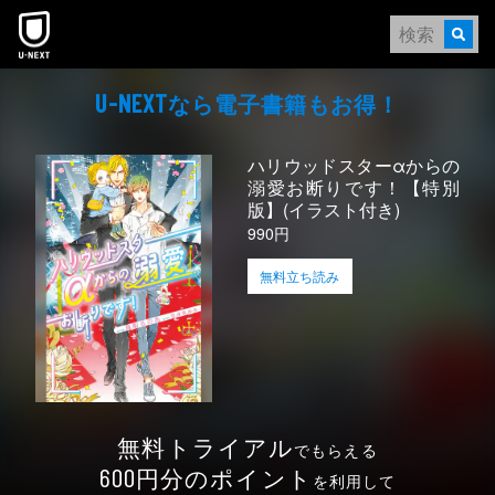
本文へスキップ
なら電⼦書籍もお得！
U-NEXT
ハリウッドスターαからの
溺愛お断りです！【特別
版】(イラスト付き)
990円
無料立ち読み
無料トライアル
でもらえる
円分のポイント
600
を利用して