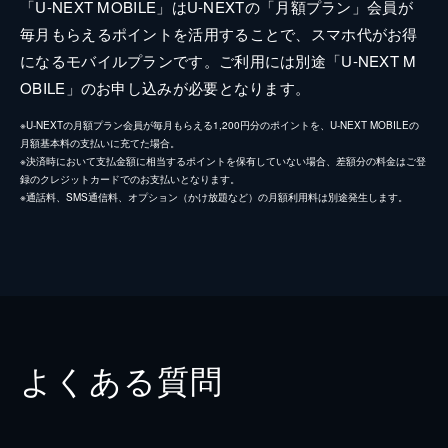
「U-NEXT MOBILE」はU-NEXTの「月額プラン」会員が
毎月もらえるポイントを活用することで、スマホ代がお得
になるモバイルプランです。ご利用には別途「U-NEXT M
OBILE」のお申し込みが必要となります。
※U-NEXTの月額プラン会員が毎月もらえる1,200円分のポイントを、U-NEXT MOBILEの
月額基本料の支払いに充てた場合。
※決済時において支払金額に相当するポイントを保有していない場合、差額分の料金はご登
録のクレジットカードでのお支払いとなります。
※通話料、SMS通信料、オプション（かけ放題など）の月額利用料は別途発生します。
よくある質問