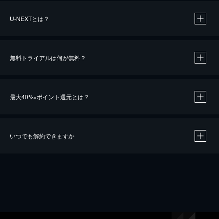
U-NEXTとは？
無料トライアルは何が無料？
最大40%
ポイント還元とは？
※
いつでも解約できますか
※
40％ポイント還元の対象は、クレジットカード決済による作品の購入 / レンタルです。
※
iOSアプリのUコイン決済による作品の購入 / レンタルは、20％のポイント還元です。
※
還元の対象外となる決済方法や商品があります。くわしくは
こちら
をご確認ください。
こちら