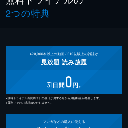
2つの特典
420,000
本以上の動画 /
210
誌以上の雑誌が
見放題
読み放題
0
31
日間
円
※
※無料トライアル期間終了日の翌日が属する月から月額料金が発生します。
※日割りでのご請求はいたしません。
マンガなどの
購入に使える