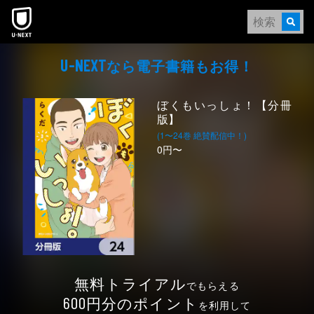
本文へスキップ
なら電⼦書籍もお得！
U-NEXT
ぼくもいっしょ！【分冊
版】
(1〜24巻 絶賛配信中！)
0円〜
無料トライアル
でもらえる
円分のポイント
600
を利用して