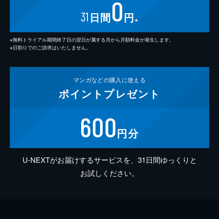
0
31
日間
円
※
※無料トライアル期間終了日の翌日が属する月から月額料金が発生します。
※日割りでのご請求はいたしません。
マンガなどの
購入に使える
ポイント
プレゼント
600
円分
U-NEXTがお届けするサービスを、31日間ゆっくりと
お試しください。