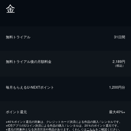
金
無料トライアル
31日間
無料トライアル後の⽉額料金
2,189円
（税込）
毎⽉もらえるU-NEXTポイント
1,200円分
ポイント還元
最⼤40%
※
※
40％ポイント還元の対象は、クレジットカード決済による作品の購入 / レンタルです。
※
iOSアプリのUコイン決済による作品の購入 / レンタルは、20％のポイント還元です。
※
還元の対象外となる決済方法や商品があります。くわしくは
こちら
をご確認ください。