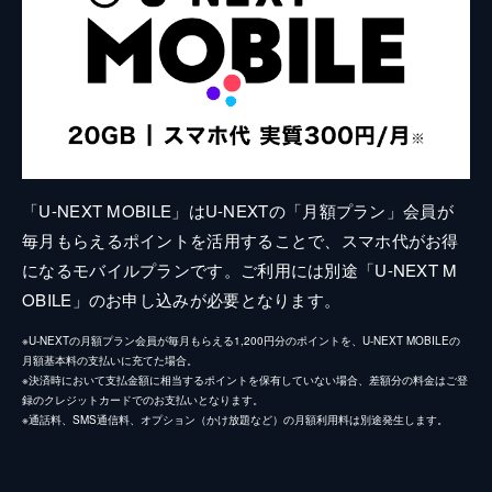
「U-NEXT MOBILE」はU-NEXTの「月額プラン」会員が
毎月もらえるポイントを活用することで、スマホ代がお得
になるモバイルプランです。ご利用には別途「U-NEXT M
OBILE」のお申し込みが必要となります。
※U-NEXTの月額プラン会員が毎月もらえる1,200円分のポイントを、U-NEXT MOBILEの
月額基本料の支払いに充てた場合。
※決済時において支払金額に相当するポイントを保有していない場合、差額分の料金はご登
録のクレジットカードでのお支払いとなります。
※通話料、SMS通信料、オプション（かけ放題など）の月額利用料は別途発生します。