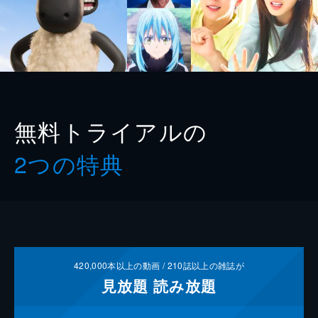
無料トライアルの
2つの特典
420,000
本以上の動画 /
210
誌以上の雑誌が
見放題
読み放題