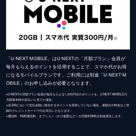
「U-NEXT MOBILE」はU-NEXTの「月額プラン」会員が
毎月もらえるポイントを活用することで、スマホ代がお得
になるモバイルプランです。ご利用には別途「U-NEXT M
OBILE」のお申し込みが必要となります。
※U-NEXTの月額プラン会員が毎月もらえる1,200円分のポイントを、U-NEXT MOBILEの
月額基本料の支払いに充てた場合。
※決済時において支払金額に相当するポイントを保有していない場合、差額分の料金はご登
録のクレジットカードでのお支払いとなります。
※通話料、SMS通信料、オプション（かけ放題など）の月額利用料は別途発生します。