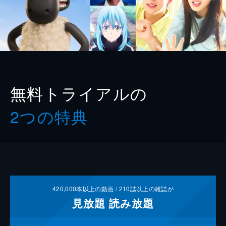
無料トライアルの
2つの特典
420,000
本以上の動画 /
210
誌以上の雑誌が
見放題
読み放題