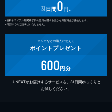
0
31
日間
円
※
※無料トライアル期間終了日の翌日が属する月から月額料金が発生します。
※日割りでのご請求はいたしません。
マンガなどの
購入に使える
ポイント
プレゼント
600
円分
U-NEXTがお届けするサービスを、31日間ゆっくりと
お試しください。