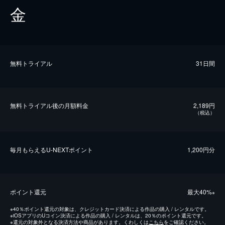
金
無料トライアル
31日間
無料トライアル後の⽉額料金
2,189円
（税込）
毎⽉もらえるU-NEXTポイント
1,200円分
ポイント還元
最⼤40%
※
※
40％ポイント還元の対象は、クレジットカード決済による作品の購入 / レンタルです。
※
iOSアプリのUコイン決済による作品の購入 / レンタルは、20％のポイント還元です。
※
還元の対象外となる決済方法や商品があります。くわしくは
こちら
をご確認ください。