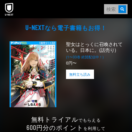
本文へスキップ
なら電⼦書籍もお得！
U-NEXT
聖女はとっくに召喚されて
いる。日本に。(話売り)
(1〜33巻 絶賛配信中！)
0円〜
無料立ち読み
無料トライアル
でもらえる
円分のポイント
600
を利用して