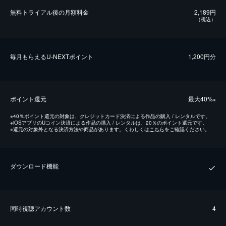
無料トライアル後の⽉額料金
2,189円
（税込）
毎⽉もらえるU-NEXTポイント
1,200円分
ポイント還元
最⼤40%
※
※
40％ポイント還元の対象は、クレジットカード決済による作品の購入 / レンタルです。
※
iOSアプリのUコイン決済による作品の購入 / レンタルは、20％のポイント還元です。
※
還元の対象外となる決済方法や商品があります。くわしくは
こちら
をご確認ください。
ダウンロード機能
同時視聴アカウント数
4