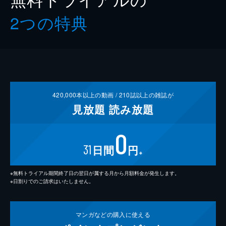
2つの特典
420,000
本以上の動画 /
210
誌以上の雑誌が
見放題
読み放題
0
31
日間
円
※
※無料トライアル期間終了日の翌日が属する月から月額料金が発生します。
※日割りでのご請求はいたしません。
マンガなどの
購入に使える