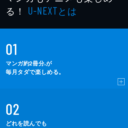
著者
宮原都
る！
とは
U-NEXT
出版社
一迅社
掲載誌
コミック百合姫
レーベル
百合姫コミックス
01
マンガ約2冊分
が
※
毎月タダで楽しめる。
02
どれを読んでも