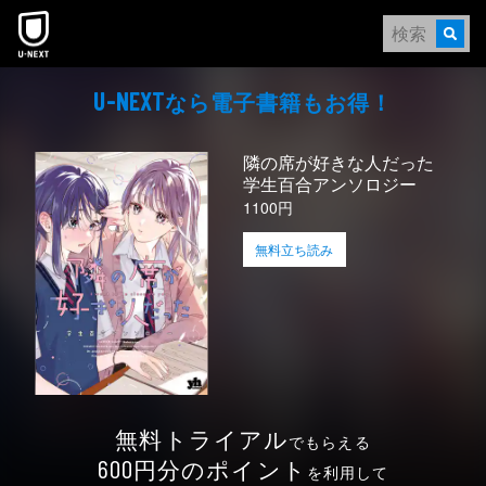
本文へスキップ
なら電⼦書籍もお得！
U-NEXT
隣の席が好きな人だった
学生百合アンソロジー
1100円
無料立ち読み
無料トライアル
でもらえる
円分のポイント
600
を利用して