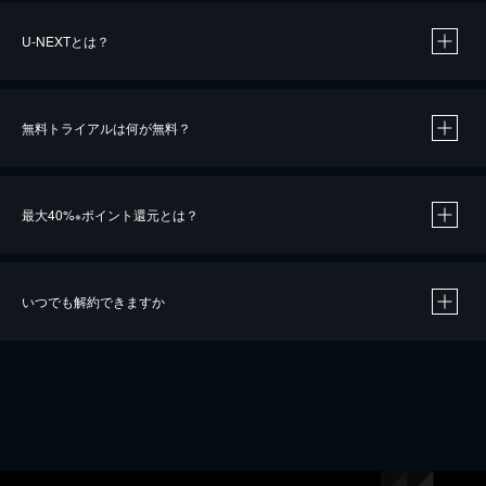
U-NEXTとは？
無料トライアルは何が無料？
最大40%
ポイント還元とは？
※
いつでも解約できますか
※
40％ポイント還元の対象は、クレジットカード決済による作品の購入 / レンタルです。
※
iOSアプリのUコイン決済による作品の購入 / レンタルは、20％のポイント還元です。
※
還元の対象外となる決済方法や商品があります。くわしくは
こちら
をご確認ください。
こちら