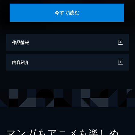
今すぐ読む
作品情報
著者
ネコ太郎
内容紹介
著者
樫風
著者
深海紺
著者
毒田ペパ子
著者
甘崎水菓
著者
とこのま
著者
結川カズノ
マンガもアニメも楽しめ