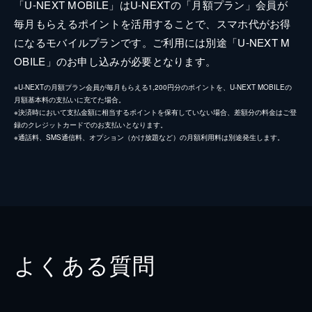
「U-NEXT MOBILE」はU-NEXTの「月額プラン」会員が
毎月もらえるポイントを活用することで、スマホ代がお得
になるモバイルプランです。ご利用には別途「U-NEXT M
OBILE」のお申し込みが必要となります。
※U-NEXTの月額プラン会員が毎月もらえる1,200円分のポイントを、U-NEXT MOBILEの
月額基本料の支払いに充てた場合。
※決済時において支払金額に相当するポイントを保有していない場合、差額分の料金はご登
録のクレジットカードでのお支払いとなります。
※通話料、SMS通信料、オプション（かけ放題など）の月額利用料は別途発生します。
よくある質問