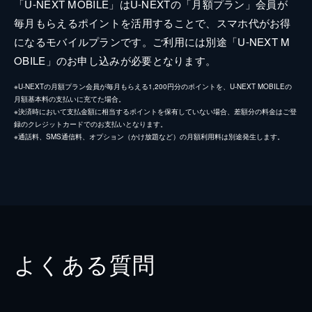
「U-NEXT MOBILE」はU-NEXTの「月額プラン」会員が
毎月もらえるポイントを活用することで、スマホ代がお得
になるモバイルプランです。ご利用には別途「U-NEXT M
OBILE」のお申し込みが必要となります。
※U-NEXTの月額プラン会員が毎月もらえる1,200円分のポイントを、U-NEXT MOBILEの
月額基本料の支払いに充てた場合。
※決済時において支払金額に相当するポイントを保有していない場合、差額分の料金はご登
録のクレジットカードでのお支払いとなります。
※通話料、SMS通信料、オプション（かけ放題など）の月額利用料は別途発生します。
よくある質問