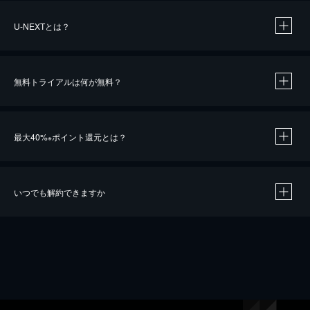
U-NEXTとは？
無料トライアルは何が無料？
最大40%
ポイント還元とは？
※
いつでも解約できますか
※
40％ポイント還元の対象は、クレジットカード決済による作品の購入 / レンタルです。
※
iOSアプリのUコイン決済による作品の購入 / レンタルは、20％のポイント還元です。
※
還元の対象外となる決済方法や商品があります。くわしくは
こちら
をご確認ください。
こちら