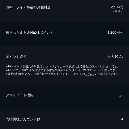
無料トライアル後の⽉額料金
2,189円
（税込）
毎⽉もらえるU-NEXTポイント
1,200円分
ポイント還元
最⼤40%
※
※
40％ポイント還元の対象は、クレジットカード決済による作品の購入 / レンタルです。
※
iOSアプリのUコイン決済による作品の購入 / レンタルは、20％のポイント還元です。
※
還元の対象外となる決済方法や商品があります。くわしくは
こちら
をご確認ください。
ダウンロード機能
同時視聴アカウント数
4