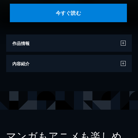
今すぐ読む
作品情報
著者
森田朗
内容紹介
著者
土居丈朗
著者
山口慎太郎
著者
鬼頭宏
著者
島澤諭
著者
西村周三
著者
奈良岡聰智
マンガもアニメも楽しめ