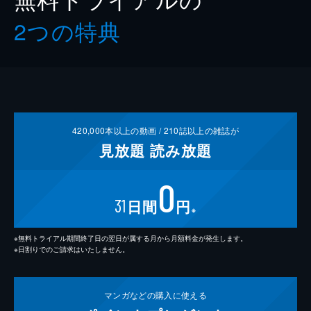
2つの特典
420,000
本以上の動画 /
210
誌以上の雑誌が
見放題
読み放題
0
31
日間
円
※
※無料トライアル期間終了日の翌日が属する月から月額料金が発生します。
※日割りでのご請求はいたしません。
マンガなどの
購入に使える