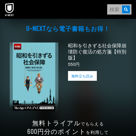
本文へスキップ
なら電⼦書籍もお得！
U-NEXT
昭和を引きずる社会保障崩
壊防ぐ復活の処方箋【特別
版】
550円
無料立ち読み
無料トライアル
でもらえる
円分のポイント
600
を利用して