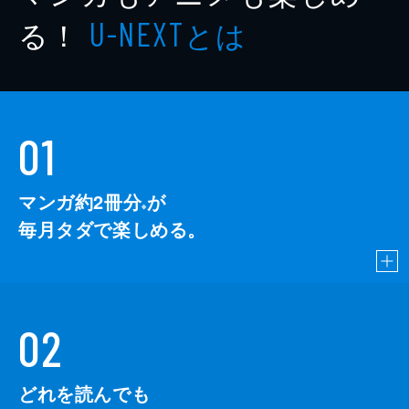
編集
Wedge編集部
る！
とは
U-NEXT
出版社
ウェッジ
レーベル
WedgeONLINE PREMIUM
01
マンガ約2冊分
が
※
毎月タダで楽しめる。
02
どれを読んでも