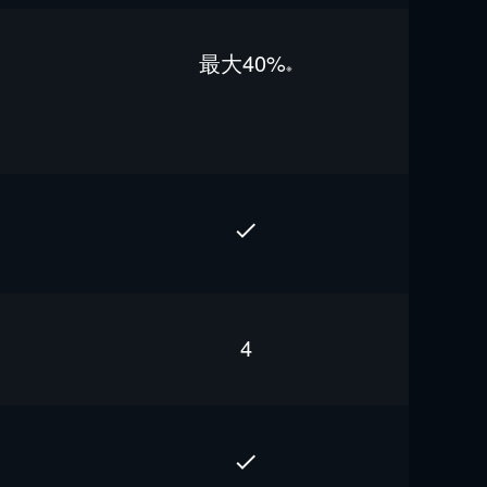
最⼤40%
※
4