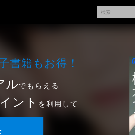
⼦書籍もお得！
アル
でもらえる
イント
を利用して
む