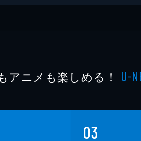
タル！
もアニメも楽しめる！
U-N
03