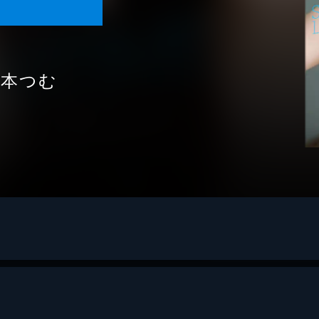
橋本つむ
A