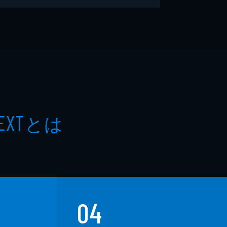
とは
EXT
04