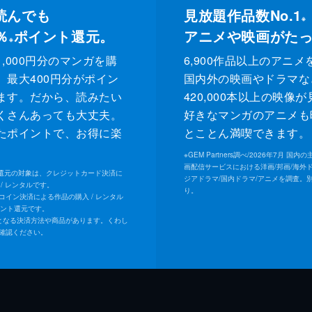
読んでも
見放題作品数No.1
※
％
ポイント還元。
アニメや映画がた
※
,000円分のマンガを購
6,900作品以上のアニメ
、最大400円分がポイン
国内外の映画やドラマな
ます。だから、読みたい
420,000本以上の映像
くさんあっても大丈夫。
好きなマンガのアニメも
たポイントで、お得に楽
とことん満喫できます。
。
※
GEM Partners調べ/2026年7⽉ 国
画配信サービスにおける洋画/邦画/海外
ト還元の対象は、クレジットカード決済に
ジアドラマ/国内ドラマ/アニメを調査。
/ レンタルです。
り。
Uコイン決済による作品の購入 / レンタル
イント還元です。
となる決済方法や商品があります。くわし
確認ください。