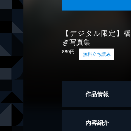
【デジタル限定】
ぎ写真集
880円
無料立ち読み
作品情報
著者
橋本つむぎ
内容紹介
出版社
KADOKAW