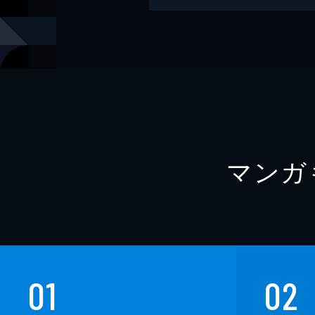
レーベル
Ｇテレデジ
マンガ
01
02