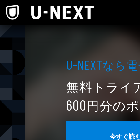
本文へスキップ
なら電
U-NEXT
無料トライ
円分のポ
600
今すぐ読