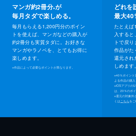
マンガ約2冊分
が
どれを
※
毎月タダで楽しめる。
最大40
毎月もらえる1,200円分のポイン
たとえば1
トを使えば、マンガなどの購入が
入すると
約2冊分も実質タダに。お好きな
トで戻り
マンガやラノベを、とてもお得に
作品がた
楽しめます。
還元され
しめます
※
作品によって必要なポイントが異なります。
※
40％ポイン
よる作品の購入 
※
iOSアプリの
は、20％のポ
※
還元の対象外
くは
こちら
をご