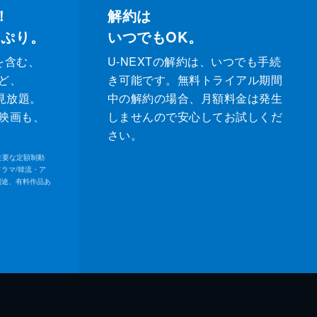
！
解約は
っぷり。
いつでもOK。
を含む、
U-NEXTの解約は、いつでも手続
ど、
き可能です。無料トライアル期間
が見放題。
中の解約の場合、月額料金は発生
映画も、
しませんので安心してお試しくだ
さい。
内の主要な定額制動
ドラマ/韓流・ア
別途、有料作品あ