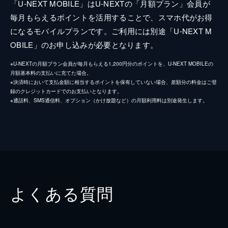
「U-NEXT MOBILE」はU-NEXTの「月額プラン」会員が
毎月もらえるポイントを活用することで、スマホ代がお得
になるモバイルプランです。ご利用には別途「U-NEXT M
OBILE」のお申し込みが必要となります。
※U-NEXTの月額プラン会員が毎月もらえる1,200円分のポイントを、U-NEXT MOBILEの
月額基本料の支払いに充てた場合。
※決済時において支払金額に相当するポイントを保有していない場合、差額分の料金はご登
録のクレジットカードでのお支払いとなります。
※通話料、SMS通信料、オプション（かけ放題など）の月額利用料は別途発生します。
よくある質問