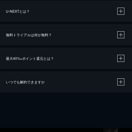
U-NEXTとは？
無料トライアルは何が無料？
最大40%
ポイント還元とは？
※
いつでも解約できますか
※
40％ポイント還元の対象は、クレジットカード決済による作品の購入 / レンタルです。
※
iOSアプリのUコイン決済による作品の購入 / レンタルは、20％のポイント還元です。
※
還元の対象外となる決済方法や商品があります。くわしくは
こちら
をご確認ください。
こちら