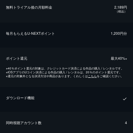
無料トライアル後の⽉額料金
2,189円
（税込）
毎⽉もらえるU-NEXTポイント
1,200円分
ポイント還元
最⼤40%
※
※
40％ポイント還元の対象は、クレジットカード決済による作品の購入 / レンタルです。
※
iOSアプリのUコイン決済による作品の購入 / レンタルは、20％のポイント還元です。
※
還元の対象外となる決済方法や商品があります。くわしくは
こちら
をご確認ください。
ダウンロード機能
同時視聴アカウント数
4