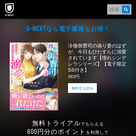
本文へスキップ
なら電⼦書籍もお得！
U-NEXT
冷徹御曹司の偽り妻のはず
が、今日もひたすらに溺愛
されています【憧れシンデ
レラシリーズ】【電子限定
SS付き】
363円
無料立ち読み
無料トライアル
でもらえる
円分のポイント
600
を利用して