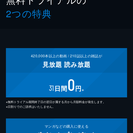
2つの特典
420,000
本以上の動画 /
210
誌以上の雑誌が
見放題
読み放題
0
31
日間
円
※
※無料トライアル期間終了日の翌日が属する月から月額料金が発生します。
※日割りでのご請求はいたしません。
マンガなどの
購入に使える