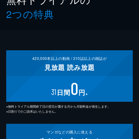
2つの特典
420,000
本以上の動画 /
210
誌以上の雑誌が
見放題
読み放題
0
31
日間
円
※
※無料トライアル期間終了日の翌日が属する月から月額料金が発生します。
※日割りでのご請求はいたしません。
マンガなどの
購入に使える