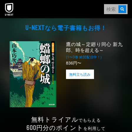
本文へスキップ
なら電⼦書籍もお得！
U-NEXT
鷹の城～定廻り同心 新九
郎、時を超える～
(1〜3巻 絶賛配信中！)
836円〜
無料立ち読み
無料トライアル
でもらえる
円分のポイント
600
を利用して