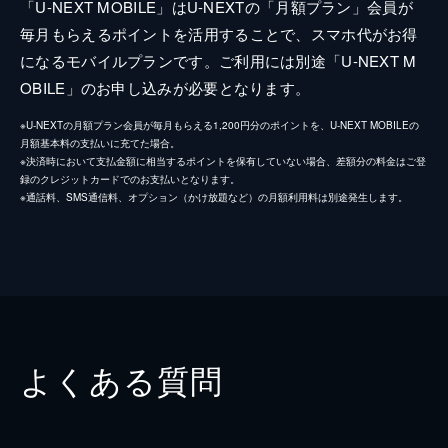
「U-NEXT MOBILE」はU-NEXTの「月額プラン」会員が
毎月もらえるポイントを活用することで、スマホ代がお得
になるモバイルプランです。ご利用には別途「U-NEXT M
OBILE」のお申し込みが必要となります。
※U-NEXTの月額プラン会員が毎月もらえる1,200円分のポイントを、U-NEXT MOBILEの
月額基本料の支払いに充てた場合。
※決済時において支払金額に相当するポイントを保有していない場合、差額分の料金はご登
録のクレジットカードでのお支払いとなります。
※通話料、SMS通信料、オプション（かけ放題など）の月額利用料は別途発生します。
よくある質問