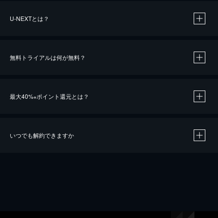
U-NEXTとは？
無料トライアルは何が無料？
最大40%
ポイント還元とは？
※
いつでも解約できますか
※
40％ポイント還元の対象は、クレジットカード決済による作品の購入 / レンタルです。
※
iOSアプリのUコイン決済による作品の購入 / レンタルは、20％のポイント還元です。
※
還元の対象外となる決済方法や商品があります。くわしくは
こちら
をご確認ください。
こちら