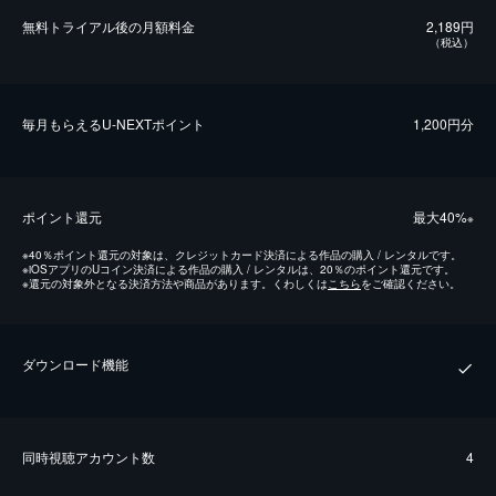
無料トライアル後の⽉額料金
2,189円
（税込）
毎⽉もらえるU-NEXTポイント
1,200円分
ポイント還元
最⼤40%
※
※
40％ポイント還元の対象は、クレジットカード決済による作品の購入 / レンタルです。
※
iOSアプリのUコイン決済による作品の購入 / レンタルは、20％のポイント還元です。
※
還元の対象外となる決済方法や商品があります。くわしくは
こちら
をご確認ください。
ダウンロード機能
同時視聴アカウント数
4