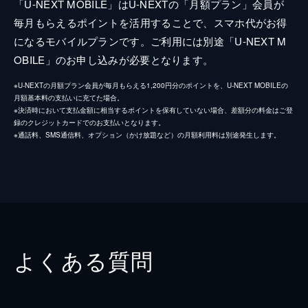
「U-NEXT MOBILE」はU-NEXTの「月額プラン」会員が
毎月もらえるポイントを活用することで、スマホ代がお得
になるモバイルプランです。ご利用には別途「U-NEXT M
OBILE」のお申し込みが必要となります。
※U-NEXTの月額プラン会員が毎月もらえる1,200円分のポイントを、U-NEXT MOBILEの
月額基本料の支払いに充てた場合。
※決済時において支払金額に相当するポイントを保有していない場合、差額分の料金はご登
録のクレジットカードでのお支払いとなります。
※通話料、SMS通信料、オプション（かけ放題など）の月額利用料は別途発生します。
よくある質問