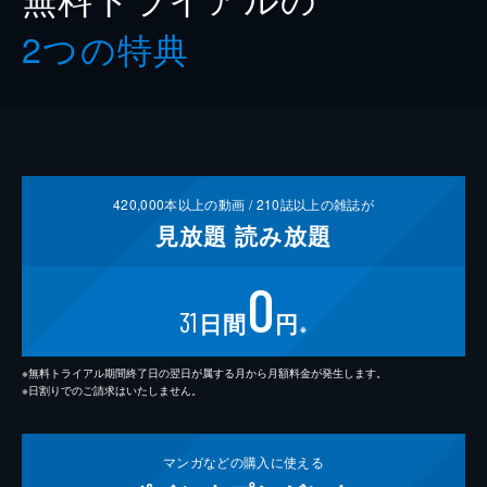
2つの特典
420,000
本以上の動画 /
210
誌以上の雑誌が
見放題
読み放題
0
31
日間
円
※
※無料トライアル期間終了日の翌日が属する月から月額料金が発生します。
※日割りでのご請求はいたしません。
マンガなどの
購入に使える