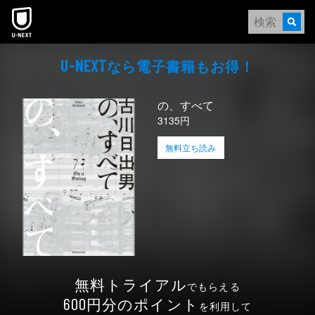
本文へスキップ
なら電⼦書籍もお得！
U-NEXT
の、すべて
3135円
無料立ち読み
無料トライアル
でもらえる
円分のポイント
600
を利用して