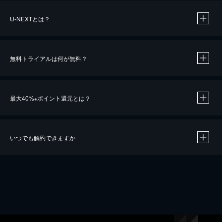
U-NEXTとは？
無料トライアルは何が無料？
最大40%
ポイント還元とは？
※
いつでも解約できますか
※
40％ポイント還元の対象は、クレジットカード決済による作品の購入 / レンタルです。
※
iOSアプリのUコイン決済による作品の購入 / レンタルは、20％のポイント還元です。
※
還元の対象外となる決済方法や商品があります。くわしくは
こちら
をご確認ください。
こちら