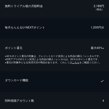
無料トライアル後の⽉額料金
2,189円
（税込）
毎⽉もらえるU-NEXTポイント
1,200円分
ポイント還元
最⼤40%
※
※
40％ポイント還元の対象は、クレジットカード決済による作品の購入 / レンタルです。
※
iOSアプリのUコイン決済による作品の購入 / レンタルは、20％のポイント還元です。
※
還元の対象外となる決済方法や商品があります。くわしくは
こちら
をご確認ください。
ダウンロード機能
同時視聴アカウント数
4