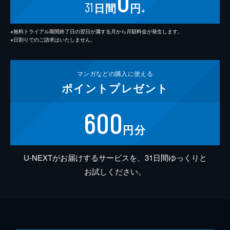
0
31
日間
円
※
※無料トライアル期間終了日の翌日が属する月から月額料金が発生します。
※日割りでのご請求はいたしません。
マンガなどの
購入に使える
ポイント
プレゼント
600
円分
U-NEXTがお届けするサービスを、31日間ゆっくりと
お試しください。