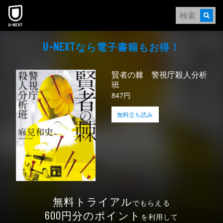
本文へスキップ
なら電⼦書籍もお得！
U-NEXT
賢者の棘 警視庁殺人分析
班
847円
無料立ち読み
無料トライアル
でもらえる
円分のポイント
600
を利用して