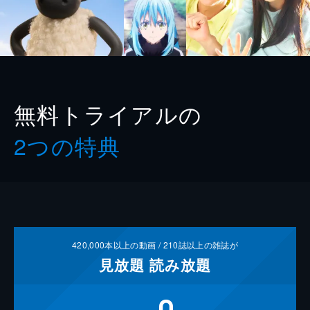
無料トライアルの
2つの特典
420,000
本以上の動画 /
210
誌以上の雑誌が
見放題
読み放題