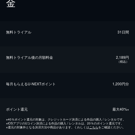
金
無料トライアル
31日間
無料トライアル後の⽉額料金
2,189円
（税込）
毎⽉もらえるU-NEXTポイント
1,200円分
ポイント還元
最⼤40%
※
※
40％ポイント還元の対象は、クレジットカード決済による作品の購入 / レンタルです。
※
iOSアプリのUコイン決済による作品の購入 / レンタルは、20％のポイント還元です。
※
還元の対象外となる決済方法や商品があります。くわしくは
こちら
をご確認ください。