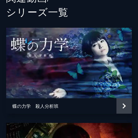
シリーズ⼀覧
蝶の力学 殺人分析班