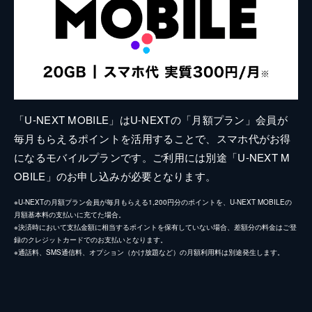
「U-NEXT MOBILE」はU-NEXTの「月額プラン」会員が
毎月もらえるポイントを活用することで、スマホ代がお得
になるモバイルプランです。ご利用には別途「U-NEXT M
OBILE」のお申し込みが必要となります。
※U-NEXTの月額プラン会員が毎月もらえる1,200円分のポイントを、U-NEXT MOBILEの
月額基本料の支払いに充てた場合。
※決済時において支払金額に相当するポイントを保有していない場合、差額分の料金はご登
録のクレジットカードでのお支払いとなります。
※通話料、SMS通信料、オプション（かけ放題など）の月額利用料は別途発生します。