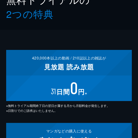
2つの特典
420,000
本以上の動画 /
210
誌以上の雑誌が
見放題
読み放題
0
31
日間
円
※
※無料トライアル期間終了日の翌日が属する月から月額料金が発生します。
※日割りでのご請求はいたしません。
マンガなどの
購入に使える