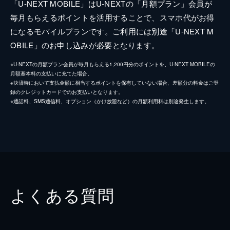
「U-NEXT MOBILE」はU-NEXTの「月額プラン」会員が
毎月もらえるポイントを活用することで、スマホ代がお得
になるモバイルプランです。ご利用には別途「U-NEXT M
OBILE」のお申し込みが必要となります。
※U-NEXTの月額プラン会員が毎月もらえる1,200円分のポイントを、U-NEXT MOBILEの
月額基本料の支払いに充てた場合。
※決済時において支払金額に相当するポイントを保有していない場合、差額分の料金はご登
録のクレジットカードでのお支払いとなります。
※通話料、SMS通信料、オプション（かけ放題など）の月額利用料は別途発生します。
よくある質問