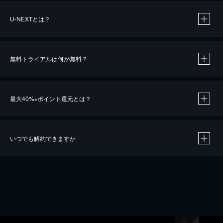
U-NEXTとは？
無料トライアルは何が無料？
最大40%
ポイント還元とは？
※
いつでも解約できますか
※
40％ポイント還元の対象は、クレジットカード決済による作品の購入 / レンタルです。
※
iOSアプリのUコイン決済による作品の購入 / レンタルは、20％のポイント還元です。
※
還元の対象外となる決済方法や商品があります。くわしくは
こちら
をご確認ください。
こちら