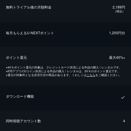
無料トライアル後の⽉額料金
2,189円
（税込）
毎⽉もらえるU-NEXTポイント
1,200円分
ポイント還元
最⼤40%
※
※
40％ポイント還元の対象は、クレジットカード決済による作品の購入 / レンタルです。
※
iOSアプリのUコイン決済による作品の購入 / レンタルは、20％のポイント還元です。
※
還元の対象外となる決済方法や商品があります。くわしくは
こちら
をご確認ください。
ダウンロード機能
同時視聴アカウント数
4