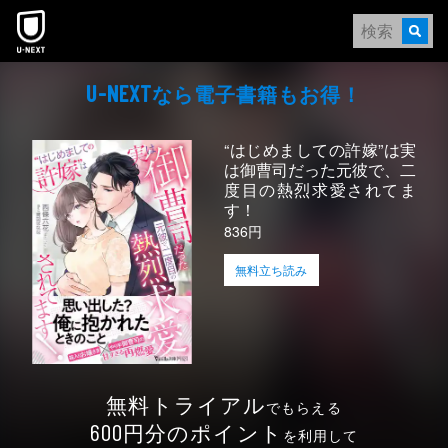
本文へスキップ
なら電⼦書籍もお得！
U-NEXT
“はじめましての許嫁”は実
は御曹司だった元彼で、二
度目の熱烈求愛されてま
す！
836円
無料立ち読み
無料トライアル
でもらえる
円分のポイント
600
を利用して