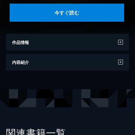
今すぐ読む
作品情報
著者
吉田了
内容紹介
原作
ナツ
キャラクター原案
あき
出版社
ジュリアンパブリッシング
レーベル
FK comics
関連書籍一覧