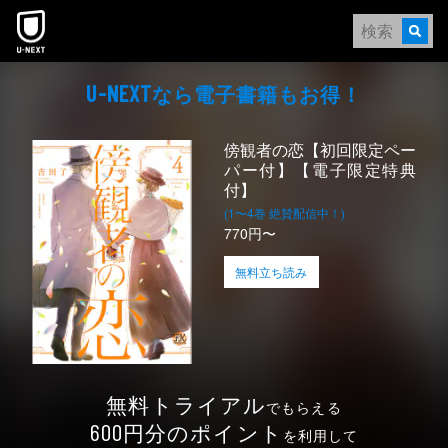
本文へスキップ
なら電⼦書籍もお得！
U-NEXT
傍観者の恋【初回限定ペー
パー付】【電子限定特典
付】
(1〜4巻 絶賛配信中！)
770円〜
無料立ち読み
無料トライアル
でもらえる
円分のポイント
600
を利用して