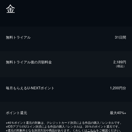
金
無料トライアル
31日間
無料トライアル後の⽉額料金
2,189円
（税込）
毎⽉もらえるU-NEXTポイント
1,200円分
ポイント還元
最⼤40%
※
※
40％ポイント還元の対象は、クレジットカード決済による作品の購入 / レンタルです。
※
iOSアプリのUコイン決済による作品の購入 / レンタルは、20％のポイント還元です。
※
還元の対象外となる決済方法や商品があります。くわしくは
こちら
をご確認ください。