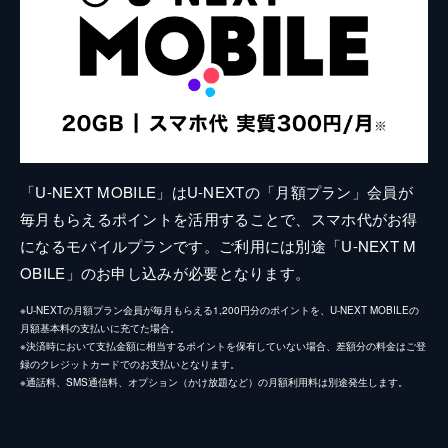
「U-NEXT MOBILE」はU-NEXTの「月額プラン」会員が
毎月もらえるポイントを活用することで、スマホ代がお得
になるモバイルプランです。ご利用には別途「U-NEXT M
OBILE」のお申し込みが必要となります。
※U-NEXTの月額プラン会員が毎月もらえる1,200円分のポイントを、U-NEXT MOBILEの
月額基本料の支払いに充てた場合。
※決済時において支払金額に相当するポイントを保有していない場合、差額分の料金はご登
録のクレジットカードでのお支払いとなります。
※通話料、SMS通信料、オプション（かけ放題など）の月額利用料は別途発生します。