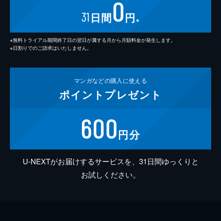
0
31
日間
円
※
※無料トライアル期間終了日の翌日が属する月から月額料金が発生します。
※日割りでのご請求はいたしません。
マンガなどの
購入に使える
ポイント
プレゼント
600
円分
U-NEXTがお届けするサービスを、31日間ゆっくりと
お試しください。