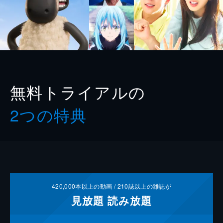
無料トライアルの
2つの特典
420,000
本以上の動画 /
210
誌以上の雑誌が
見放題
読み放題