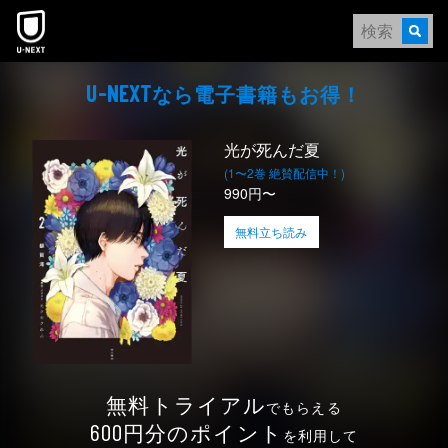
本文へスキップ
なら電⼦書籍もお得！
U-NEXT
光が死んだ夏
(1〜2巻 絶賛配信中！)
990円〜
無料立ち読み
無料トライアル
でもらえる
円分のポイント
600
を利用して