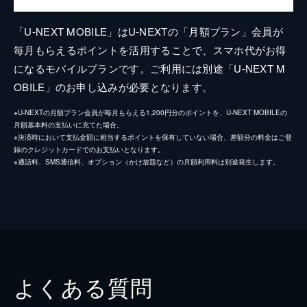
「U-NEXT MOBILE」はU-NEXTの「月額プラン」会員が
毎月もらえるポイントを活用することで、スマホ代がお得
になるモバイルプランです。ご利用には別途「U-NEXT M
OBILE」のお申し込みが必要となります。
※U-NEXTの月額プラン会員が毎月もらえる1,200円分のポイントを、U-NEXT MOBILEの
月額基本料の支払いに充てた場合。
※決済時において支払金額に相当するポイントを保有していない場合、差額分の料金はご登
録のクレジットカードでのお支払いとなります。
※通話料、SMS通信料、オプション（かけ放題など）の月額利用料は別途発生します。
よくある質問