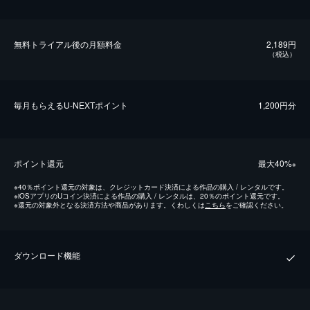
無料トライアル後の⽉額料金
2,189円
（税込）
毎⽉もらえるU-NEXTポイント
1,200円分
ポイント還元
最⼤40%
※
※
40％ポイント還元の対象は、クレジットカード決済による作品の購入 / レンタルです。
※
iOSアプリのUコイン決済による作品の購入 / レンタルは、20％のポイント還元です。
※
還元の対象外となる決済方法や商品があります。くわしくは
こちら
をご確認ください。
ダウンロード機能