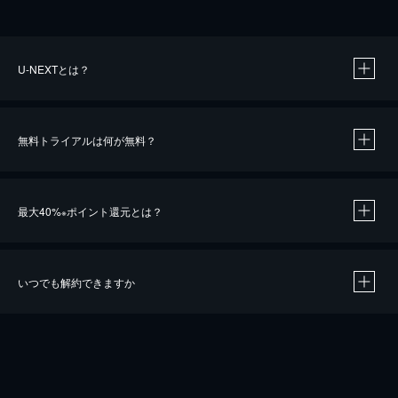
U-NEXTとは？
無料トライアルは何が無料？
最大40%
ポイント還元とは？
※
いつでも解約できますか
※
40％ポイント還元の対象は、クレジットカード決済による作品の購入 / レンタルです。
※
iOSアプリのUコイン決済による作品の購入 / レンタルは、20％のポイント還元です。
※
還元の対象外となる決済方法や商品があります。くわしくは
こちら
をご確認ください。