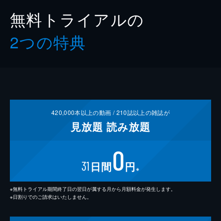
無料トライアルの
2つの特典
420,000
本以上の動画 /
210
誌以上の雑誌が
見放題
読み放題
0
31
日間
円
※
※無料トライアル期間終了日の翌日が属する月から月額料金が発生します。
※日割りでのご請求はいたしません。