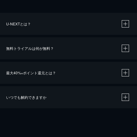
U-NEXTとは？
無料トライアルは何が無料？
最大40%
ポイント還元とは？
※
いつでも解約できますか
※
40％ポイント還元の対象は、クレジットカード決済による作品の購入 / レンタルです。
※
iOSアプリのUコイン決済による作品の購入 / レンタルは、20％のポイント還元です。
※
還元の対象外となる決済方法や商品があります。くわしくは
こちら
をご確認ください。