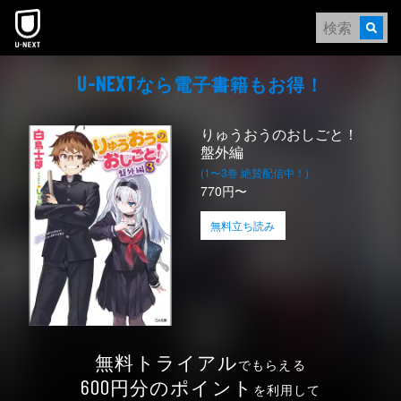
本文へスキップ
なら電⼦書籍もお得！
U-NEXT
りゅうおうのおしごと！
盤外編
(1〜3巻 絶賛配信中！)
770円〜
無料立ち読み
無料トライアル
でもらえる
円分のポイント
600
を利用して