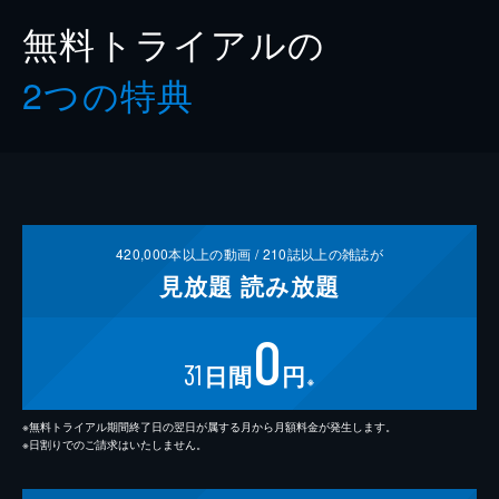
無料トライアルの
2つの特典
420,000
本以上の動画 /
210
誌以上の雑誌が
見放題
読み放題
0
31
日間
円
※
※無料トライアル期間終了日の翌日が属する月から月額料金が発生します。
※日割りでのご請求はいたしません。