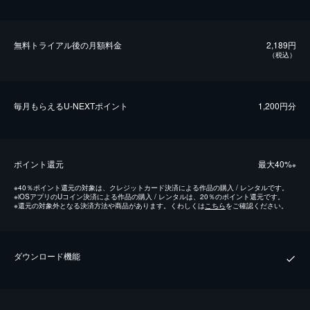
無料トライアル後の⽉額料金
2,189円
（税込）
毎⽉もらえるU-NEXTポイント
1,200円分
ポイント還元
最⼤40%
※
※
40％ポイント還元の対象は、クレジットカード決済による作品の購入 / レンタルです。
※
iOSアプリのUコイン決済による作品の購入 / レンタルは、20％のポイント還元です。
※
還元の対象外となる決済方法や商品があります。くわしくは
こちら
をご確認ください。
ダウンロード機能