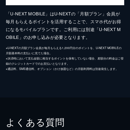
「U-NEXT MOBILE」はU-NEXTの「月額プラン」会員が
毎月もらえるポイントを活用することで、スマホ代がお得
になるモバイルプランです。ご利用には別途「U-NEXT M
OBILE」のお申し込みが必要となります。
※U-NEXTの月額プラン会員が毎月もらえる1,200円分のポイントを、U-NEXT MOBILEの
月額基本料の支払いに充てた場合。
※決済時において支払金額に相当するポイントを保有していない場合、差額分の料金はご登
録のクレジットカードでのお支払いとなります。
※通話料、SMS通信料、オプション（かけ放題など）の月額利用料は別途発生します。
よくある質問