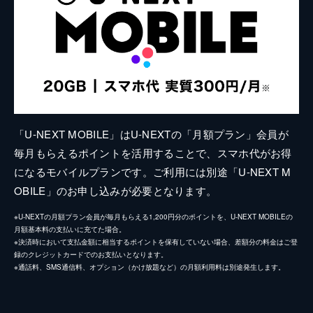
「U-NEXT MOBILE」はU-NEXTの「月額プラン」会員が
毎月もらえるポイントを活用することで、スマホ代がお得
になるモバイルプランです。ご利用には別途「U-NEXT M
OBILE」のお申し込みが必要となります。
※U-NEXTの月額プラン会員が毎月もらえる1,200円分のポイントを、U-NEXT MOBILEの
月額基本料の支払いに充てた場合。
※決済時において支払金額に相当するポイントを保有していない場合、差額分の料金はご登
録のクレジットカードでのお支払いとなります。
※通話料、SMS通信料、オプション（かけ放題など）の月額利用料は別途発生します。