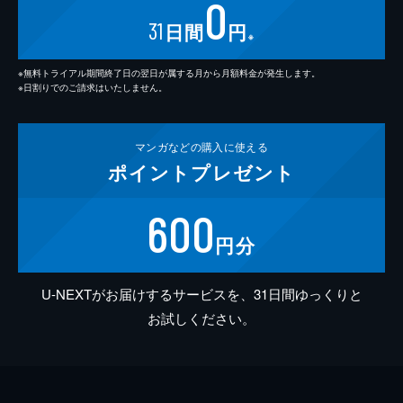
0
31
日間
円
※
※無料トライアル期間終了日の翌日が属する月から月額料金が発生します。
※日割りでのご請求はいたしません。
マンガなどの
購入に使える
ポイント
プレゼント
600
円分
U-NEXTがお届けするサービスを、31日間ゆっくりと
お試しください。