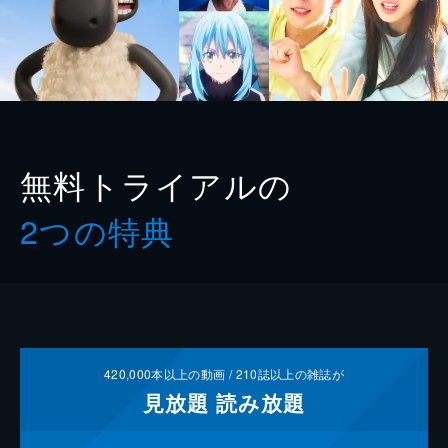
無料トライアルの
2つの特典
420,000
本以上の動画 /
210
誌以上の雑誌が
見放題
読み放題