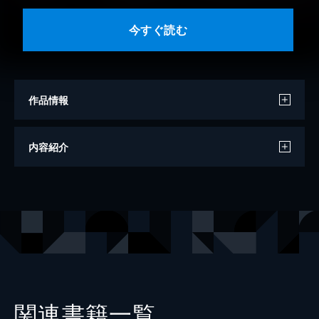
今すぐ読む
作品情報
著者
駒吉
内容紹介
原作
北川ニキタ
その他
ＧｒｅｅＮ
出版社
講談社
掲載誌
少年マガジンエッジ
関連書籍一覧