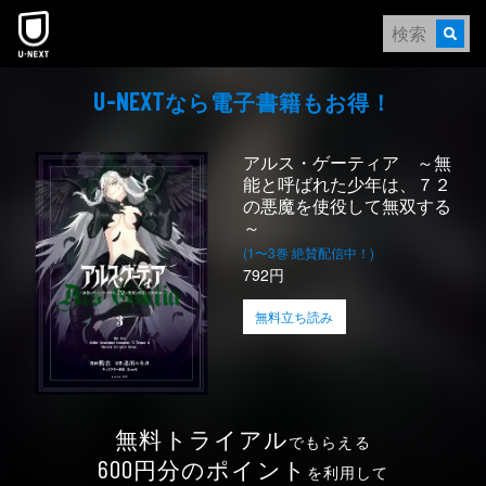
本文へスキップ
なら電⼦書籍もお得！
U-NEXT
アルス・ゲーティア ～無
能と呼ばれた少年は、７２
の悪魔を使役して無双する
～
(1〜3巻 絶賛配信中！)
792円
無料立ち読み
無料トライアル
でもらえる
円分のポイント
600
を利用して