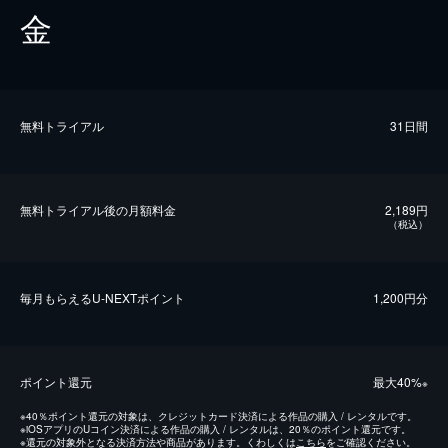
金
無料トライアル
31日間
無料トライアル後の⽉額料金
2,189円
（税込）
毎⽉もらえるU-NEXTポイント
1,200円分
ポイント還元
最⼤40%
※
※
40％ポイント還元の対象は、クレジットカード決済による作品の購入 / レンタルです。
※
iOSアプリのUコイン決済による作品の購入 / レンタルは、20％のポイント還元です。
※
還元の対象外となる決済方法や商品があります。くわしくは
こちら
をご確認ください。