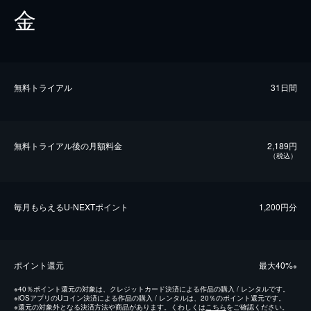
金
無料トライアル
31日間
無料トライアル後の⽉額料金
2,189円
（税込）
毎⽉もらえるU-NEXTポイント
1,200円分
ポイント還元
最⼤40%
※
※
40％ポイント還元の対象は、クレジットカード決済による作品の購入 / レンタルです。
※
iOSアプリのUコイン決済による作品の購入 / レンタルは、20％のポイント還元です。
※
還元の対象外となる決済方法や商品があります。くわしくは
こちら
をご確認ください。