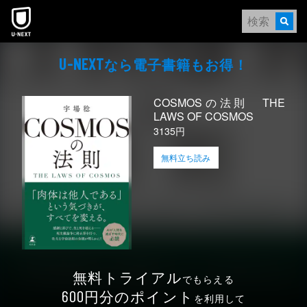
本文へスキップ
なら電⼦書籍もお得！
U-NEXT
COSMOSの法則 THE
LAWS OF COSMOS
3135円
無料立ち読み
無料トライアル
でもらえる
円分のポイント
600
を利用して