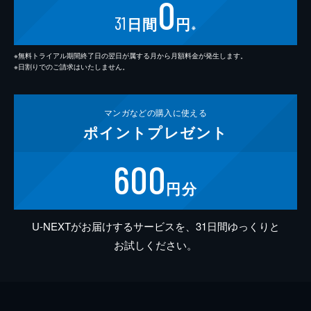
0
31
日間
円
※
※無料トライアル期間終了日の翌日が属する月から月額料金が発生します。
※日割りでのご請求はいたしません。
マンガなどの
購入に使える
ポイント
プレゼント
600
円分
U-NEXTがお届けするサービスを、31日間ゆっくりと
お試しください。