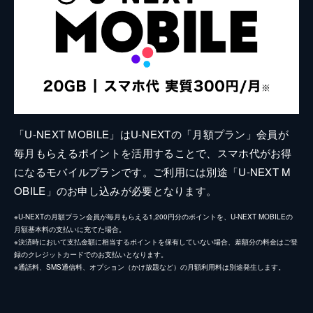
「U-NEXT MOBILE」はU-NEXTの「月額プラン」会員が
毎月もらえるポイントを活用することで、スマホ代がお得
になるモバイルプランです。ご利用には別途「U-NEXT M
OBILE」のお申し込みが必要となります。
※U-NEXTの月額プラン会員が毎月もらえる1,200円分のポイントを、U-NEXT MOBILEの
月額基本料の支払いに充てた場合。
※決済時において支払金額に相当するポイントを保有していない場合、差額分の料金はご登
録のクレジットカードでのお支払いとなります。
※通話料、SMS通信料、オプション（かけ放題など）の月額利用料は別途発生します。