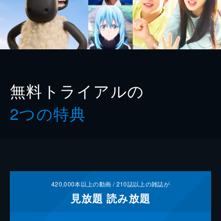
無料トライアルの
2つの特典
420,000
本以上の動画 /
210
誌以上の雑誌が
見放題
読み放題