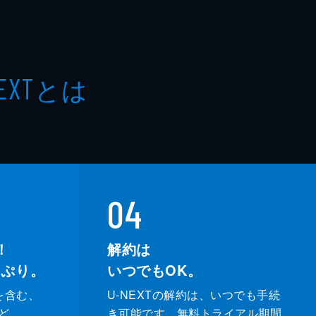
とは
EXT
04
！
解約は
っぷり。
いつでもOK。
を含む、
U-NEXTの解約は、いつでも手続
ど、
き可能です。無料トライアル期間