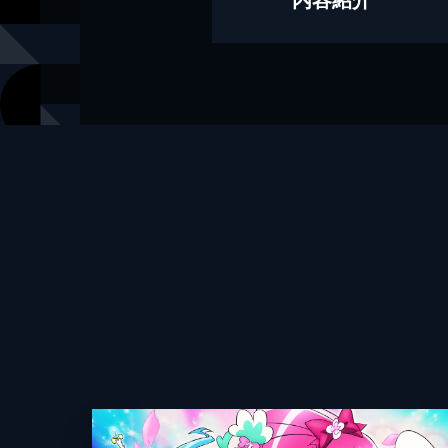
原作
東堂いづみ
出版社
講談社
掲載誌
なかよし