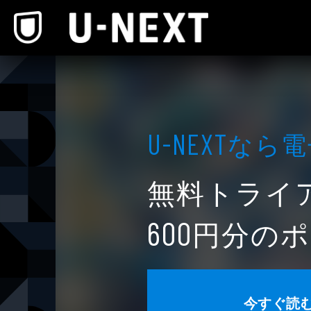
本文へスキップ
なら電
U-NEXT
無料トライ
円分のポ
600
今すぐ読