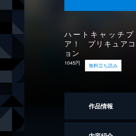
ハートキャッチプ
ア！ プリキュア
ョン
1045円
無料立ち読み
作品情報
著者
上北ふたご
内容紹介