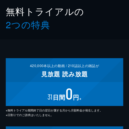
無料トライアルの
2つの特典
420,000
本以上の動画 /
210
誌以上の雑誌が
見放題
読み放題
0
31
日間
円
※
※無料トライアル期間終了日の翌日が属する月から月額料金が発生します。
※日割りでのご請求はいたしません。