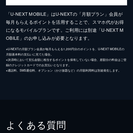
「U-NEXT MOBILE」はU-NEXTの「月額プラン」会員が
毎月もらえるポイントを活用することで、スマホ代がお得
になるモバイルプランです。ご利用には別途「U-NEXT M
OBILE」のお申し込みが必要となります。
※U-NEXTの月額プラン会員が毎月もらえる1,200円分のポイントを、U-NEXT MOBILEの
月額基本料の支払いに充てた場合。
※決済時において支払金額に相当するポイントを保有していない場合、差額分の料金はご登
録のクレジットカードでのお支払いとなります。
※通話料、SMS通信料、オプション（かけ放題など）の月額利用料は別途発生します。
よくある質問