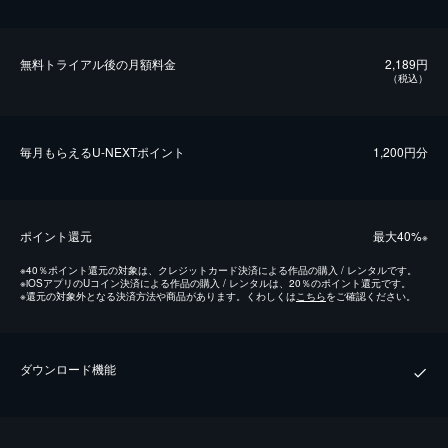
無料トライアル後の⽉額料金
2,189円
（税込）
毎⽉もらえるU-NEXTポイント
1,200円分
ポイント還元
最⼤40%
※
※
40％ポイント還元の対象は、クレジットカード決済による作品の購入 / レンタルです。
※
iOSアプリのUコイン決済による作品の購入 / レンタルは、20％のポイント還元です。
※
還元の対象外となる決済方法や商品があります。くわしくは
こちら
をご確認ください。
ダウンロード機能