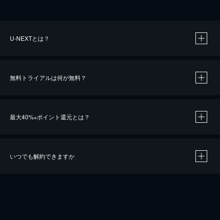
U-NEXTとは？
無料トライアルは何が無料？
最大40%
ポイント還元とは？
※
いつでも解約できますか
※
40％ポイント還元の対象は、クレジットカード決済による作品の購入 / レンタルです。
※
iOSアプリのUコイン決済による作品の購入 / レンタルは、20％のポイント還元です。
※
還元の対象外となる決済方法や商品があります。くわしくは
こちら
をご確認ください。