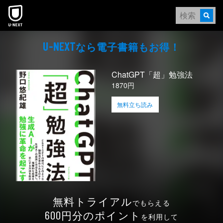
本文へスキップ
なら電⼦書籍もお得！
U-NEXT
ChatGPT「超」勉強法
1870円
無料立ち読み
無料トライアル
でもらえる
円分のポイント
600
を利用して