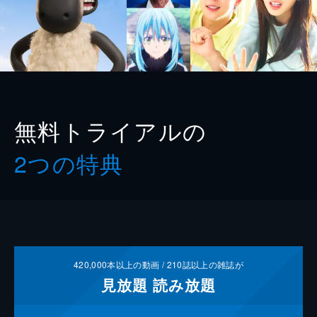
無料トライアルの
2つの特典
420,000
本以上の動画 /
210
誌以上の雑誌が
見放題
読み放題