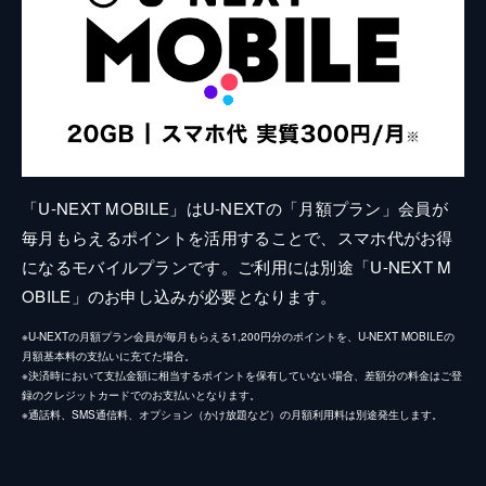
「U-NEXT MOBILE」はU-NEXTの「月額プラン」会員が
毎月もらえるポイントを活用することで、スマホ代がお得
になるモバイルプランです。ご利用には別途「U-NEXT M
OBILE」のお申し込みが必要となります。
※U-NEXTの月額プラン会員が毎月もらえる1,200円分のポイントを、U-NEXT MOBILEの
月額基本料の支払いに充てた場合。
※決済時において支払金額に相当するポイントを保有していない場合、差額分の料金はご登
録のクレジットカードでのお支払いとなります。
※通話料、SMS通信料、オプション（かけ放題など）の月額利用料は別途発生します。