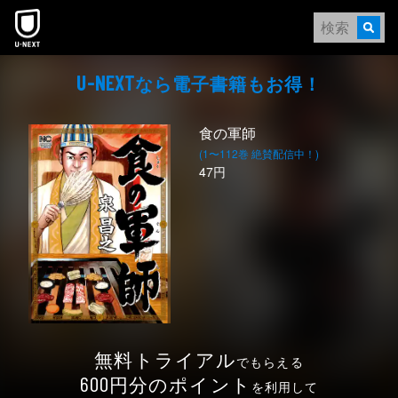
本文へスキップ
なら電⼦書籍もお得！
U-NEXT
食の軍師
(1〜112巻 絶賛配信中！)
47円
無料トライアル
でもらえる
円分のポイント
600
を利用して