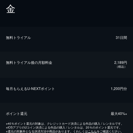
金
無料トライアル
31日間
無料トライアル後の⽉額料金
2,189円
（税込）
毎⽉もらえるU-NEXTポイント
1,200円分
ポイント還元
最⼤40%
※
※
40％ポイント還元の対象は、クレジットカード決済による作品の購入 / レンタルです。
※
iOSアプリのUコイン決済による作品の購入 / レンタルは、20％のポイント還元です。
※
還元の対象外となる決済方法や商品があります。くわしくは
こちら
をご確認ください。