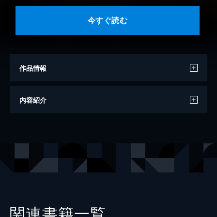
今すぐ読む
作品情報
著者
泉昌之
内容紹介
作
久住昌之
画
和泉晴紀
出版社
日本文芸社
掲載誌
漫画ゴラク
レーベル
漫画ゴラク
関連書籍一覧