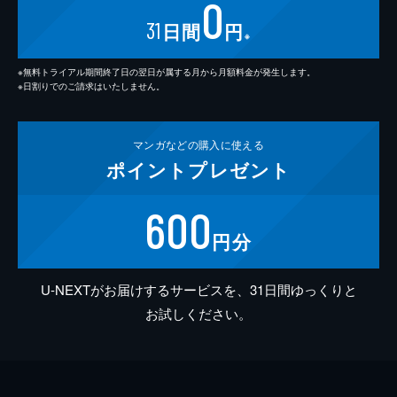
0
31
日間
円
※
※無料トライアル期間終了日の翌日が属する月から月額料金が発生します。
※日割りでのご請求はいたしません。
マンガなどの
購入に使える
ポイント
プレゼント
600
円分
U-NEXTがお届けするサービスを、31日間ゆっくりと
お試しください。