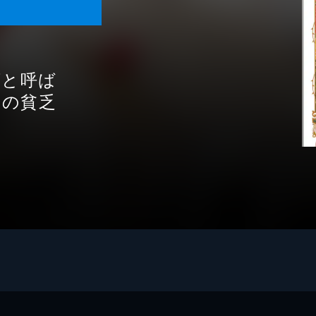
嬢と呼ば
だの貧乏