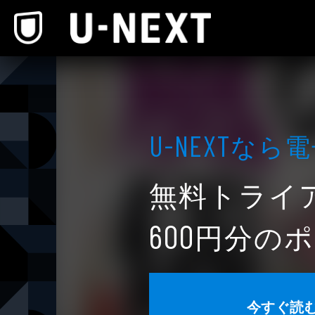
本文へスキップ
なら電
U-NEXT
無料トライ
円分のポ
600
今すぐ読