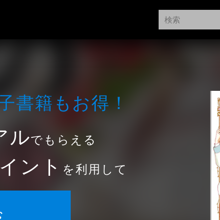
⼦書籍もお得！
アル
でもらえる
イント
を利用して
む