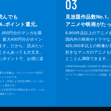
03
読んでも
見放題作品数No.1
※
％
ポイント還元。
アニメや映画がた
※
,000円分のマンガを購
6,900作品以上のアニメ
、最大400円分がポイン
国内外の映画やドラマな
ます。だから、読みたい
420,000本以上の映像
くさんあっても大丈夫。
好きなマンガのアニメも
たポイントで、お得に楽
とことん満喫できます。
。
※
GEM Partners調べ/2026年7⽉ 国
画配信サービスにおける洋画/邦画/海外
ト還元の対象は、クレジットカード決済に
ジアドラマ/国内ドラマ/アニメを調査。
/ レンタルです。
り。
Uコイン決済による作品の購入 / レンタル
イント還元です。
となる決済方法や商品があります。くわし
確認ください。