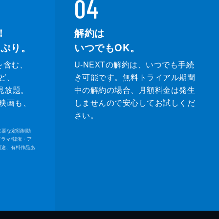
04
！
解約は
っぷり。
いつでもOK。
を含む、
U-NEXTの解約は、いつでも手続
ど、
き可能です。無料トライアル期間
が見放題。
中の解約の場合、月額料金は発生
映画も、
しませんので安心してお試しくだ
さい。
内の主要な定額制動
ドラマ/韓流・ア
別途、有料作品あ