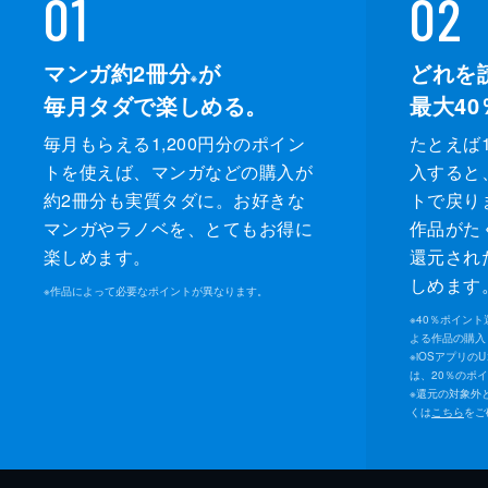
01
02
マンガ約2冊分
が
どれを
※
毎月タダで楽しめる。
最大40
毎月もらえる1,200円分のポイン
たとえば1
トを使えば、マンガなどの購入が
入すると
約2冊分も実質タダに。お好きな
トで戻り
マンガやラノベを、とてもお得に
作品がた
楽しめます。
還元され
しめます
※
作品によって必要なポイントが異なります。
※
40％ポイン
よる作品の購入 
※
iOSアプリの
は、20％のポ
※
還元の対象外
くは
こちら
をご