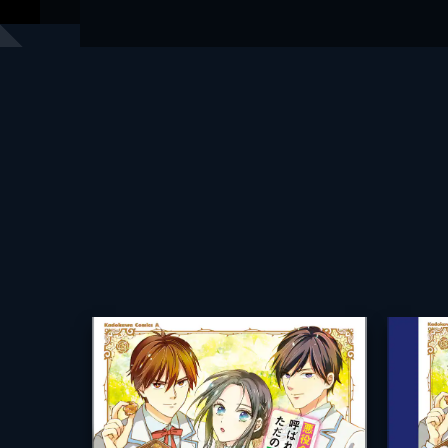
漫画
otakumi
原作
ベキオ
キャラクター原案
ミト
出版社
KADOKAW
レーベル
角川コミッ