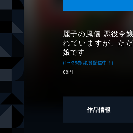
麗子の風儀 悪役令
れていますが、た
娘です
(1〜36巻 絶賛配信中！)
88円
作品情報