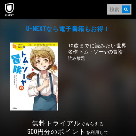
本文へスキップ
なら電⼦書籍もお得！
U-NEXT
10歳までに読みたい世界
名作 トム・ソーヤの冒険
読み放題
無料トライアル
でもらえる
円分のポイント
600
を利用して