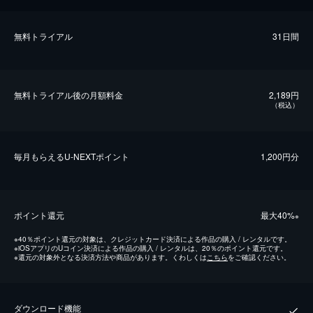
無料トライアル
31日間
無料トライアル後の⽉額料金
2,189円
（税込）
毎⽉もらえるU-NEXTポイント
1,200円分
ポイント還元
最⼤40%
※
※
40％ポイント還元の対象は、クレジットカード決済による作品の購入 / レンタルです。
※
iOSアプリのUコイン決済による作品の購入 / レンタルは、20％のポイント還元です。
※
還元の対象外となる決済方法や商品があります。くわしくは
こちら
をご確認ください。
ダウンロード機能