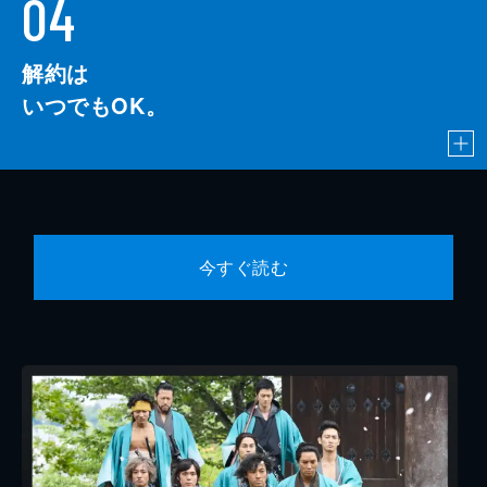
04
解約は
いつでもOK。
今すぐ読む