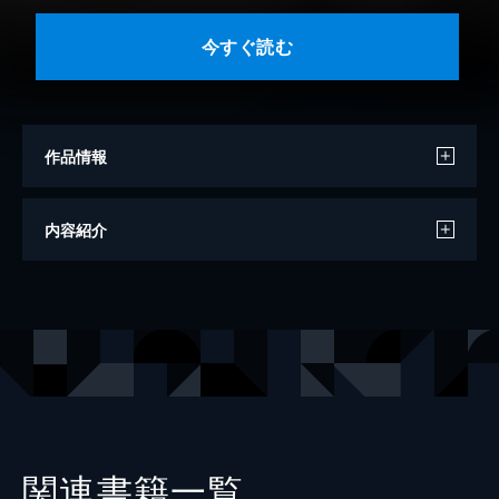
今すぐ読む
作品情報
監修
横山洋子
内容紹介
作
マーク・トウェイン
編・訳
那須田 淳
出版社
Gakken
レーベル
10歳までに読みたい世界名作
関連書籍一覧