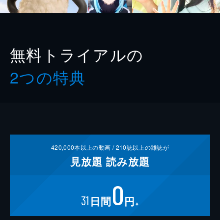
無料トライアルの
2つの特典
420,000
本以上の動画 /
210
誌以上の雑誌が
見放題
読み放題
0
31
日間
円
※