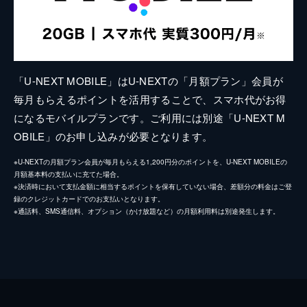
「U-NEXT MOBILE」はU-NEXTの「月額プラン」会員が
毎月もらえるポイントを活用することで、スマホ代がお得
になるモバイルプランです。ご利用には別途「U-NEXT M
OBILE」のお申し込みが必要となります。
※U-NEXTの月額プラン会員が毎月もらえる1,200円分のポイントを、U-NEXT MOBILEの
月額基本料の支払いに充てた場合。
※決済時において支払金額に相当するポイントを保有していない場合、差額分の料金はご登
録のクレジットカードでのお支払いとなります。
※通話料、SMS通信料、オプション（かけ放題など）の月額利用料は別途発生します。