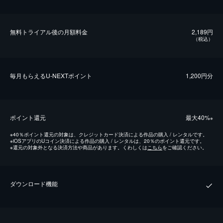
無料トライアル後の⽉額料金
2,189円
（税込）
毎⽉もらえるU-NEXTポイント
1,200円分
ポイント還元
最⼤40%
※
※
40％ポイント還元の対象は、クレジットカード決済による作品の購入 / レンタルです。
※
iOSアプリのUコイン決済による作品の購入 / レンタルは、20％のポイント還元です。
※
還元の対象外となる決済方法や商品があります。くわしくは
こちら
をご確認ください。
ダウンロード機能