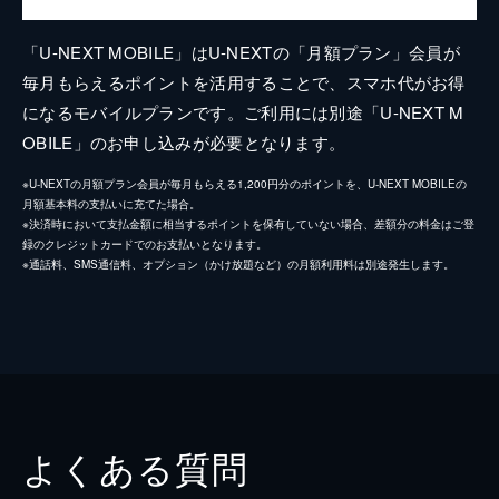
「U-NEXT MOBILE」はU-NEXTの「月額プラン」会員が
毎月もらえるポイントを活用することで、スマホ代がお得
になるモバイルプランです。ご利用には別途「U-NEXT M
OBILE」のお申し込みが必要となります。
※U-NEXTの月額プラン会員が毎月もらえる1,200円分のポイントを、U-NEXT MOBILEの
月額基本料の支払いに充てた場合。
※決済時において支払金額に相当するポイントを保有していない場合、差額分の料金はご登
録のクレジットカードでのお支払いとなります。
※通話料、SMS通信料、オプション（かけ放題など）の月額利用料は別途発生します。
よくある質問