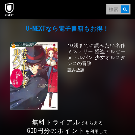
本文へスキップ
なら電⼦書籍もお得！
U-NEXT
10歳までに読みたい名作
ミステリー 怪盗アルセー
ヌ・ルパン 少女オルスタ
ンスの冒険
読み放題
無料トライアル
でもらえる
円分のポイント
600
を利用して