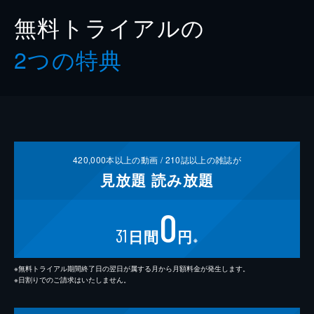
無料トライアルの
2つの特典
420,000
本以上の動画 /
210
誌以上の雑誌が
見放題
読み放題
0
31
日間
円
※
※無料トライアル期間終了日の翌日が属する月から月額料金が発生します。
※日割りでのご請求はいたしません。