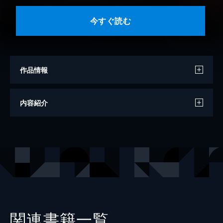
今すぐ読む
作品情報
原作
モーリス・ルブラン
内容紹介
編・著
二階堂黎人
絵
清瀬のどか
出版社
Gakken
レーベル
10歳までに読みたい名作ミステリー
関連書籍一覧