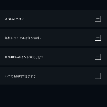
U-NEXTとは？
無料トライアルは何が無料？
最大40%
ポイント還元とは？
※
いつでも解約できますか
※
40％ポイント還元の対象は、クレジットカード決済による作品の購入 / レンタルです。
※
iOSアプリのUコイン決済による作品の購入 / レンタルは、20％のポイント還元です。
※
還元の対象外となる決済方法や商品があります。くわしくは
こちら
をご確認ください。