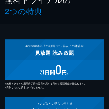
2つの特典
420,000
本以上の動画 /
210
誌以上の雑誌が
見放題
読み放題
0
31
日間
円
※
※無料トライアル期間終了日の翌日が属する月から月額料金が発生します。
※日割りでのご請求はいたしません。
マンガなどの
購入に使える