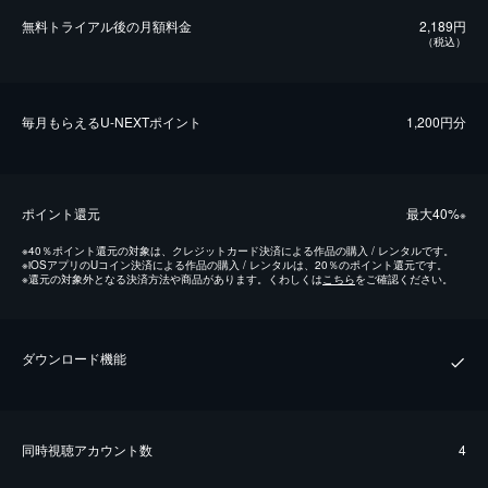
無料トライアル後の⽉額料金
2,189円
（税込）
毎⽉もらえるU-NEXTポイント
1,200円分
ポイント還元
最⼤40%
※
※
40％ポイント還元の対象は、クレジットカード決済による作品の購入 / レンタルです。
※
iOSアプリのUコイン決済による作品の購入 / レンタルは、20％のポイント還元です。
※
還元の対象外となる決済方法や商品があります。くわしくは
こちら
をご確認ください。
ダウンロード機能
同時視聴アカウント数
4