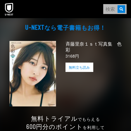
本文へスキップ
なら電⼦書籍もお得！
U-NEXT
斉藤里奈１ｓｔ写真集 色
彩
3168円
無料立ち読み
無料トライアル
でもらえる
円分のポイント
600
を利用して