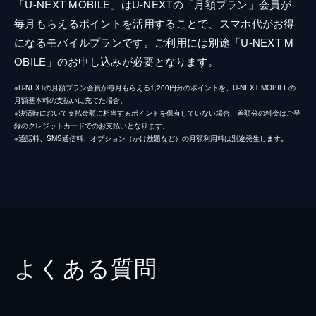
「U-NEXT MOBILE」はU-NEXTの「月額プラン」会員が
毎月もらえるポイントを活用することで、スマホ代がお得
になるモバイルプランです。ご利用には別途「U-NEXT M
OBILE」のお申し込みが必要となります。
※U-NEXTの月額プラン会員が毎月もらえる1,200円分のポイントを、U-NEXT MOBILEの
月額基本料の支払いに充てた場合。
※決済時において支払金額に相当するポイントを保有していない場合、差額分の料金はご登
録のクレジットカードでのお支払いとなります。
※通話料、SMS通信料、オプション（かけ放題など）の月額利用料は別途発生します。
よくある質問