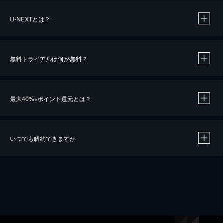
U-NEXTとは？
無料トライアルは何が無料？
最大40%
ポイント還元とは？
※
いつでも解約できますか
※
40％ポイント還元の対象は、クレジットカード決済による作品の購入 / レンタルです。
※
iOSアプリのUコイン決済による作品の購入 / レンタルは、20％のポイント還元です。
※
還元の対象外となる決済方法や商品があります。くわしくは
こちら
をご確認ください。
こちら