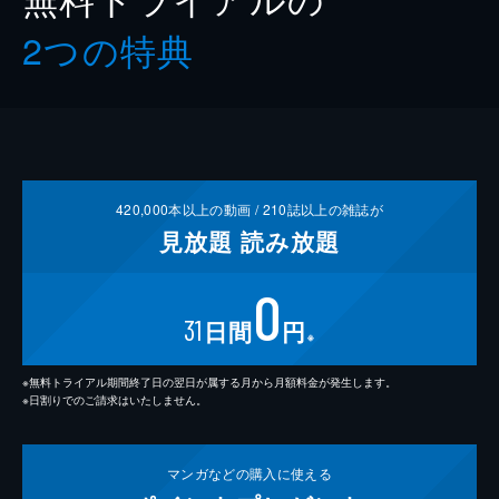
2つの特典
420,000
本以上の動画 /
210
誌以上の雑誌が
見放題
読み放題
0
31
日間
円
※
※無料トライアル期間終了日の翌日が属する月から月額料金が発生します。
※日割りでのご請求はいたしません。
マンガなどの
購入に使える