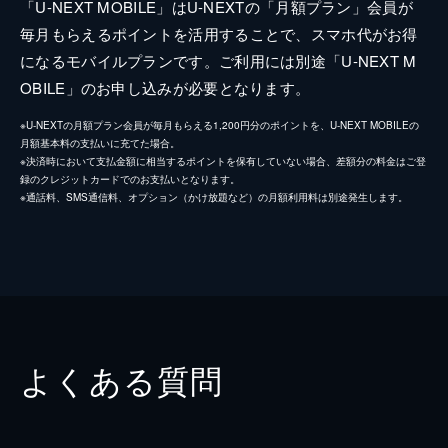
「U-NEXT MOBILE」はU-NEXTの「月額プラン」会員が
毎月もらえるポイントを活用することで、スマホ代がお得
になるモバイルプランです。ご利用には別途「U-NEXT M
OBILE」のお申し込みが必要となります。
※U-NEXTの月額プラン会員が毎月もらえる1,200円分のポイントを、U-NEXT MOBILEの
月額基本料の支払いに充てた場合。
※決済時において支払金額に相当するポイントを保有していない場合、差額分の料金はご登
録のクレジットカードでのお支払いとなります。
※通話料、SMS通信料、オプション（かけ放題など）の月額利用料は別途発生します。
よくある質問