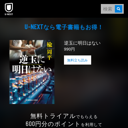
本文へスキップ
なら電⼦書籍もお得！
U-NEXT
逆玉に明日はない
990円
無料立ち読み
無料トライアル
でもらえる
円分のポイント
600
を利用して