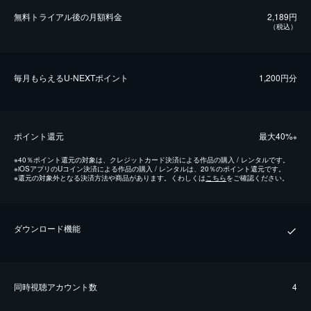
無料トライアル後の⽉額料金
2,189円
（税込）
毎⽉もらえるU-NEXTポイント
1,200円分
ポイント還元
最⼤40%
※
※
40％ポイント還元の対象は、クレジットカード決済による作品の購入 / レンタルです。
※
iOSアプリのUコイン決済による作品の購入 / レンタルは、20％のポイント還元です。
※
還元の対象外となる決済方法や商品があります。くわしくは
こちら
をご確認ください。
ダウンロード機能
同時視聴アカウント数
4