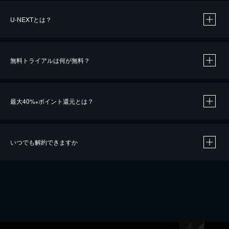
U-NEXTとは？
無料トライアルは何が無料？
最大40%
ポイント還元とは？
※
いつでも解約できますか
※
40％ポイント還元の対象は、クレジットカード決済による作品の購入 / レンタルです。
※
iOSアプリのUコイン決済による作品の購入 / レンタルは、20％のポイント還元です。
※
還元の対象外となる決済方法や商品があります。くわしくは
こちら
をご確認ください。
こちら