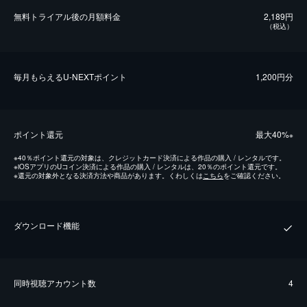
無料トライアル後の⽉額料金
2,189円
（税込）
毎⽉もらえるU-NEXTポイント
1,200円分
ポイント還元
最⼤40%
※
※
40％ポイント還元の対象は、クレジットカード決済による作品の購入 / レンタルです。
※
iOSアプリのUコイン決済による作品の購入 / レンタルは、20％のポイント還元です。
※
還元の対象外となる決済方法や商品があります。くわしくは
こちら
をご確認ください。
ダウンロード機能
同時視聴アカウント数
4