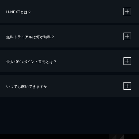
U-NEXTとは？
無料トライアルは何が無料？
最大40%
ポイント還元とは？
※
いつでも解約できますか
※
40％ポイント還元の対象は、クレジットカード決済による作品の購入 / レンタルです。
※
iOSアプリのUコイン決済による作品の購入 / レンタルは、20％のポイント還元です。
※
還元の対象外となる決済方法や商品があります。くわしくは
こちら
をご確認ください。
こちら