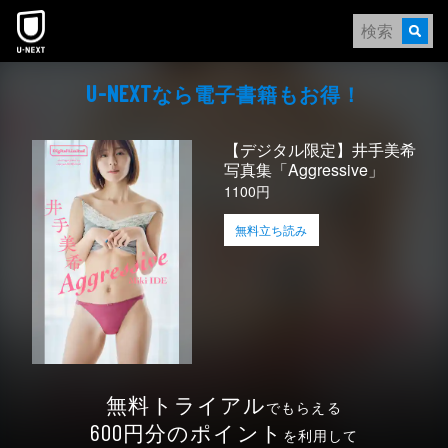
本文へスキップ
なら電⼦書籍もお得！
U-NEXT
【デジタル限定】井手美希
写真集「Aggressive」
1100円
無料立ち読み
無料トライアル
でもらえる
円分のポイント
600
を利用して