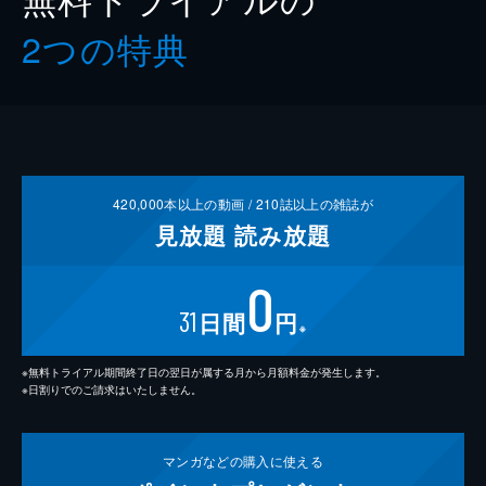
2つの特典
420,000
本以上の動画 /
210
誌以上の雑誌が
見放題
読み放題
0
31
日間
円
※
※無料トライアル期間終了日の翌日が属する月から月額料金が発生します。
※日割りでのご請求はいたしません。
マンガなどの
購入に使える