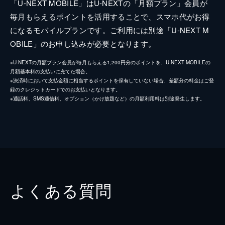
「U-NEXT MOBILE」はU-NEXTの「月額プラン」会員が
毎月もらえるポイントを活用することで、スマホ代がお得
になるモバイルプランです。ご利用には別途「U-NEXT M
OBILE」のお申し込みが必要となります。
※U-NEXTの月額プラン会員が毎月もらえる1,200円分のポイントを、U-NEXT MOBILEの
月額基本料の支払いに充てた場合。
※決済時において支払金額に相当するポイントを保有していない場合、差額分の料金はご登
録のクレジットカードでのお支払いとなります。
※通話料、SMS通信料、オプション（かけ放題など）の月額利用料は別途発生します。
よくある質問