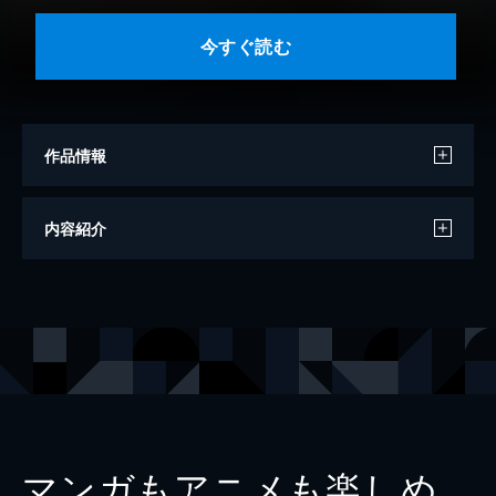
今すぐ読む
作品情報
モデル
井手美希
内容紹介
撮影
後野順也
出版社
集英社
掲載誌
週刊プレイボーイ
マンガもアニメも楽しめ