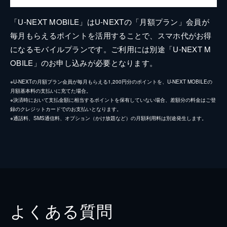
「U-NEXT MOBILE」はU-NEXTの「月額プラン」会員が
毎月もらえるポイントを活用することで、スマホ代がお得
になるモバイルプランです。ご利用には別途「U-NEXT M
OBILE」のお申し込みが必要となります。
※U-NEXTの月額プラン会員が毎月もらえる1,200円分のポイントを、U-NEXT MOBILEの
月額基本料の支払いに充てた場合。
※決済時において支払金額に相当するポイントを保有していない場合、差額分の料金はご登
録のクレジットカードでのお支払いとなります。
※通話料、SMS通信料、オプション（かけ放題など）の月額利用料は別途発生します。
よくある質問