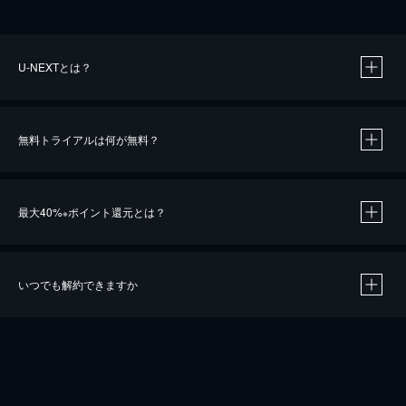
U-NEXTとは？
無料トライアルは何が無料？
最大40%
ポイント還元とは？
※
いつでも解約できますか
※
40％ポイント還元の対象は、クレジットカード決済による作品の購入 / レンタルです。
※
iOSアプリのUコイン決済による作品の購入 / レンタルは、20％のポイント還元です。
※
還元の対象外となる決済方法や商品があります。くわしくは
こちら
をご確認ください。