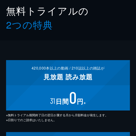
無料トライアルの
2つの特典
420,000
本以上の動画 /
210
誌以上の雑誌が
見放題
読み放題
0
31
日間
円
※
※無料トライアル期間終了日の翌日が属する月から月額料金が発生します。
※日割りでのご請求はいたしません。