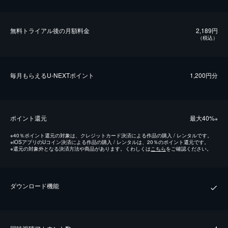
無料トライアル後の⽉額料金
2,189円
（税込）
毎⽉もらえるU-NEXTポイント
1,200円分
ポイント還元
最⼤40%
※
※
40％ポイント還元の対象は、クレジットカード決済による作品の購入 / レンタルです。
※
iOSアプリのUコイン決済による作品の購入 / レンタルは、20％のポイント還元です。
※
還元の対象外となる決済方法や商品があります。くわしくは
こちら
をご確認ください。
ダウンロード機能