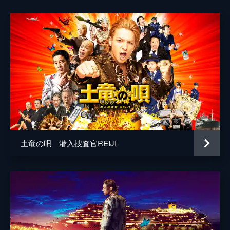
土竜の唄 潜入捜査官REIJI