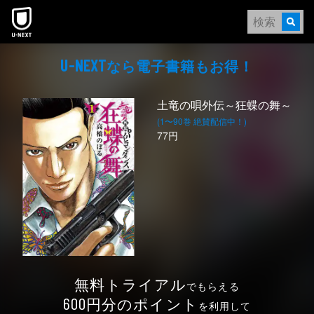
本文へスキップ
なら電⼦書籍もお得！
U-NEXT
土竜の唄外伝～狂蝶の舞～
(1〜90巻 絶賛配信中！)
77円
無料トライアル
でもらえる
円分のポイント
600
を利用して